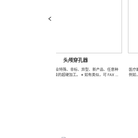
头颅穿孔器
形
头颅穿孔器 专业特殊、非标、异型、新产品、任意种
医疗磨头 LZQ
电
类、形状、公差的超硬加工。 ※ 如有类似，可 FAX 地
例如，鼻窦提升锉
）
址，来电索取图片中的样品及相关样本资料供参考（只限
头金刚石铣刀，抛
小金额）※ 常年備存原材料、半成品、成品 3000 萬 ~
层锉，钨钢锉，等
…
4000 萬 周转的在庫品，依圖依樣現生產，具有極強的
具。 我们使用不锈钢
性價比 …… 欢迎实地指导。
据客户提供的任意