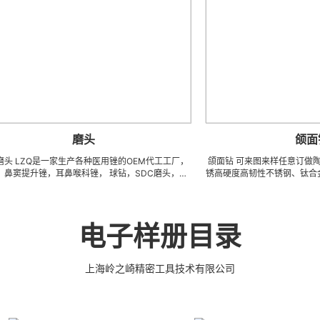
磨头
颌面钻
是一家生产各种医用锉的OEM代工工厂，
颌面钻 可来图来样任意订做陶瓷、钨钢
，耳鼻喉科锉， 球钻，SDC磨头，球
锈高硬度高韧性不锈钢、钛合金、钛等系列 
光锉，骨科刨床，不锈钢锉，金刚石涂
模具、成型治具、钎焊工夹具、耐磨零附
等。我们也可以为客户生产成套手术工
(3DX 技术 ) 成型超硬、超精研磨。 可
，金刚石和钨钢材料。 我们可以根
薄、超耐磨、耐冲击、高精密度、组合成
图纸或者样品来生产任何锉，而且性价
有完美的刃口品质和高可至士 0.0005mm( ±
电子样册目录
比很高。
尺寸公差，实现高效率、低成本的
上海岭之崎精密工具技术有限公司