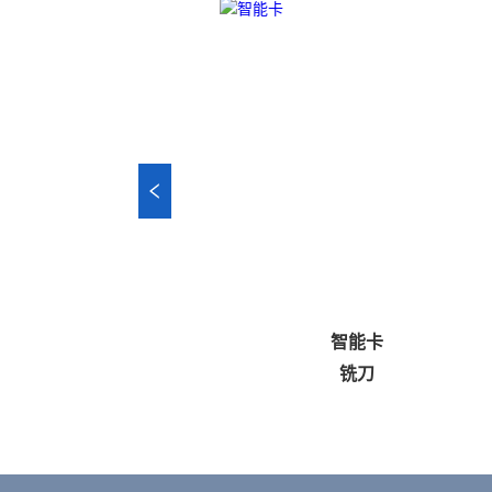
用产品样册
智能卡
英语和德语）
铣刀