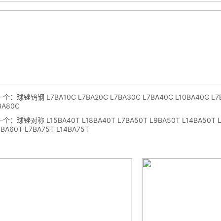
一个：
球锉钨钢 L7BA10C L7BA20C L7BA30C L7BA40C L10BA40C L7
BA80C
一个：
球锉对称 L15BA40T L18BA40T L7BA50T L9BA50T L14BA50T L
4BA60T L7BA75T L14BA75T