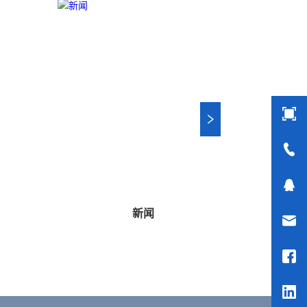
新闻
骨科
（简