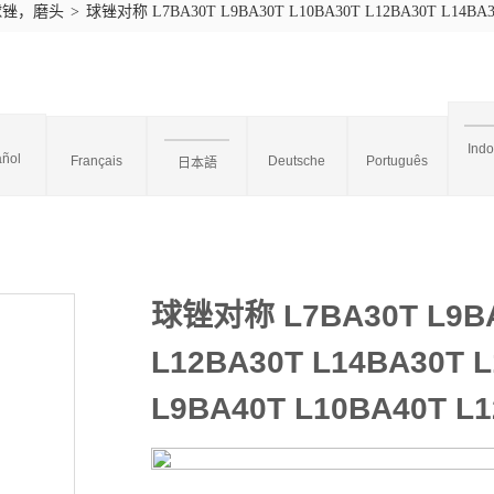
球锉，磨头
>
球锉对称 L7BA30T L9BA30T L10BA30T L12BA30T L14BA30
Ind
ñol
Français
Deutsche
Português
日本語
球锉对称 L7BA30T L9BA
L12BA30T L14BA30T 
L9BA40T L10BA40T L