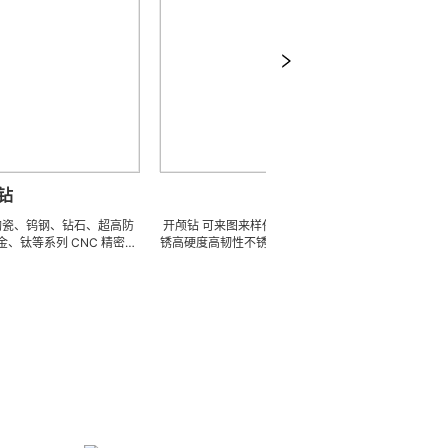
开颅钻
、钻石、超高防
开颅钻 可来图来样任意订做陶瓷、钨钢、钻石、超高防
球
CNC 精密刀
锈高硬度高韧性不锈钢、钛合金、钛等系列 CNC 精密刀
状、
件、高精密配件
模具、成型治具、钎焊工夹具、耐磨零附件、高精密配件
索取
在微细、超长、超
(3DX 技术 ) 成型超硬、超精研磨。 可在微细、超长、超
※ 常年
 型的加工，具
薄、超耐磨、耐冲击、高精密度、组合成 型的加工，具
周转
 0.5um) 的
有完美的刃口品质和高可至士 0.0005mm( ± 0.5um) 的
应用。
尺寸公差，实现高效率、低成本的应用。