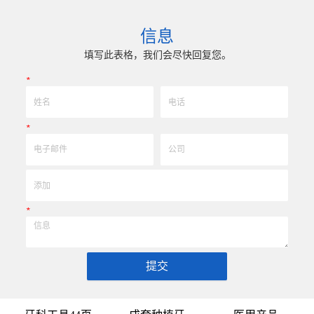
、耐磨零附件、高精密配件
冲击、高韧性不锈钢、钛、钛合金等高精密、超细、
精研磨。 可在微细、超长、超
长、超硬加工成型。拥有先进综合的生产体系，具备各
度、组合成 型的加工，具
精密技术生产加工能力，实现高效率，低成本的应用
信息
05mm( ± 0.5um) 的
我们专业为客户生产成套手术工具。 有大量现货，亦
率、低成本的应用。
来图来样任意定制各种牙科种植工具部件，而且性价比
填写此表格，我们会尽快回复您。
高。
*
*
*
提交