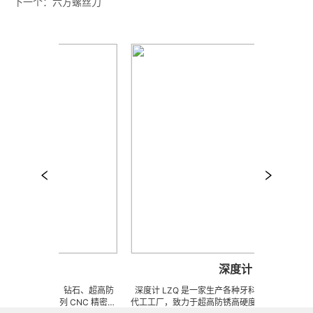
下一个：
六方螺丝刀
杆
深度计
陶瓷、钨钢、钻石、超高防
深度计 LZQ 是一家生产各种牙科种植工具部件的 OE
、钛等系列 CNC 精密刀
代工工厂，致力于超高防锈高硬度高耐磨、高刚性、高