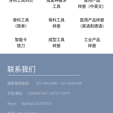
牙科工具44页
成套种植牙
医用产品
工具
样册（中英文）
骨科工具
骨科工具
医用产品样册
（简单）
样册
（英语和德语）
智能卡
成型工具
工业产品
铣刀
样册
样册
联系我们
销售直线电话：ㅤ 021-50323080 / 021-50455040
手机/微信 :ㅤ15000027010 / 18721719979
Skype: ㅤshpdlzq/LZQTOOL9