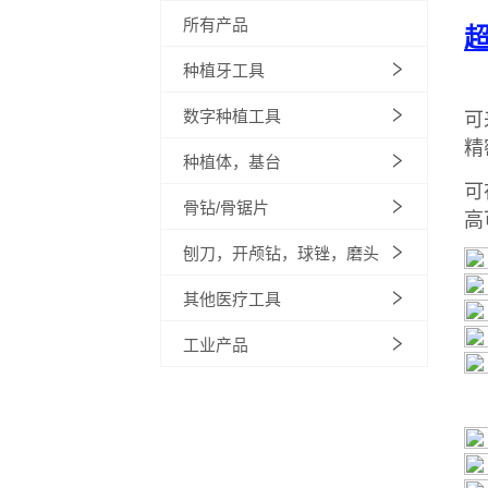
所有产品
种植牙工具
数字种植工具
种植体，基台
骨钻/骨锯片
刨刀，开颅钻，球锉，磨头
其他医疗工具
工业产品