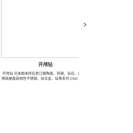
开颅钻
球钻
可来图来样任意订做陶瓷、钨钢、钻石、超高防
球钻 专业特殊、非标、异型、新
韧性不锈钢、钛合金、钛等系列 CNC 精密刀
状、公差的超硬加工。 ※ 如有类似，
型治具、钎焊工夹具、耐磨零附件、高精密配件
索取图片中的样品及相关样本资料
技术 ) 成型超硬、超精研磨。 可在微细、超长、超
※ 常年備存原材料、半成品、成品 3000 萬 ~ 4000 萬
磨、耐冲击、高精密度、组合成 型的加工，具
周转的在庫品，依圖依樣現生產，具
品质和高可至士 0.0005mm( ± 0.5um) 的
欢迎实地指导
寸公差，实现高效率、低成本的应用。