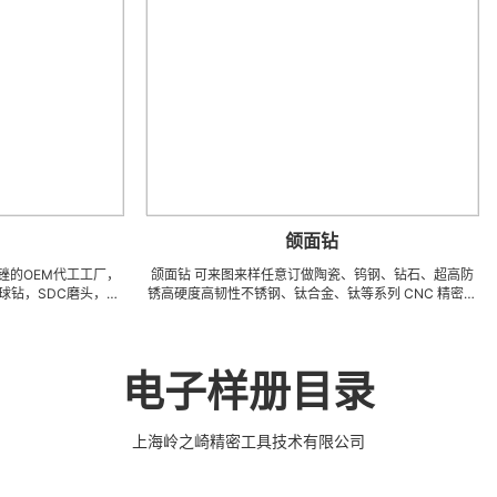
颌面钻
代工工厂，
颌面钻 可来图来样任意订做陶瓷、钨钢、钻石、超高防
开颅钻 
磨头，球
锈高硬度高韧性不锈钢、钛合金、钛等系列 CNC 精密刀
锈高硬度高
，金刚石涂
模具、成型治具、钎焊工夹具、耐磨零附件、高精密配件
模具、成
成套手术工
(3DX 技术 ) 成型超硬、超精研磨。 可在微细、超长、超
(3DX 
薄、超耐磨、耐冲击、高精密度、组合成 型的加工，具
薄、超耐
，而且性价
有完美的刃口品质和高可至士 0.0005mm( ± 0.5um) 的
有完美的刃口
电子样册目录
尺寸公差，实现高效率、低成本的应用。
尺
上海岭之崎精密工具技术有限公司