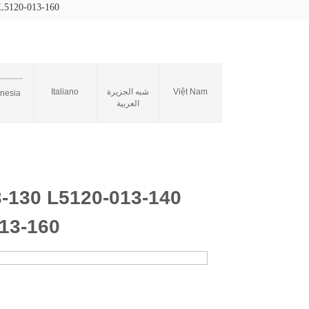
5120-013-160
Italiano
شبه الجزيرة
Việt Nam
onesia
العربية
30 L5120-013-140
13-160