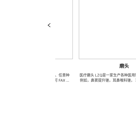
头颅穿孔器
磨头
殊、非标、异型、新产品、任意种
医疗磨头 LZQ是一家生产各种医用锉的OEM
工。 ※ 如有类似，可 FAX 地
例如，鼻窦提升锉，耳鼻喉科锉， 球钻，SDC
样品及相关样本资料供参考（只限
头金刚石铣刀，抛光锉，骨科刨床，不锈钢锉
半成品、成品 3000 萬 ~
层锉，钨钢锉，等等。我们也可以为客户生产
庫品，依圖依樣現生產，具有極強的
具。 我们使用不锈钢，金刚石和钨钢材料。 我们可以根
…… 欢迎实地指导。
据客户提供的任意图纸或者样品来生产任何锉
比很高。