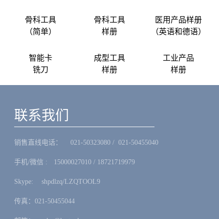
骨科工具
骨科工具
医用产品样册
（简单）
样册
（英语和德语）
智能卡
成型工具
工业产品
铣刀
样册
样册
联系我们
销售直线电话：ㅤ 021-50323080 / 021-50455040
手机/微信 :ㅤ15000027010 / 18721719979
Skype: ㅤshpdlzq/LZQTOOL9
传真：021-50455044