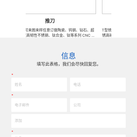
推刀
T
高速钢推刀 可来图来样任意订做陶瓷、钨钢、钻石、超
T型铣刀 可来图来样任意
高防锈高硬度高韧性不锈钢、钛合金、钛等系列 CNC 精
锈高硬度高韧性不锈钢、钛
密刀模具、成型治具、钎焊工夹具、耐磨零附件、高精密
模具、成型治具、钎焊工
配件 (3DX 技术 ) 成型超硬、超精研磨。 可在微细、超
(3DX 技术 ) 成型超
长、超薄、超耐磨、耐冲击、高精密度、组合成 型的加
薄、超耐磨、耐冲击、高
信息
工，具有完美的刃口品质和高可至士 0.0005mm( ±
有完美的刃口品质和高可至士 0
0.5um) 的尺寸公差，实现高效率、低成本的应用。
尺寸公差，实现高
填写此表格，我们会尽快回复您。
*
*
*