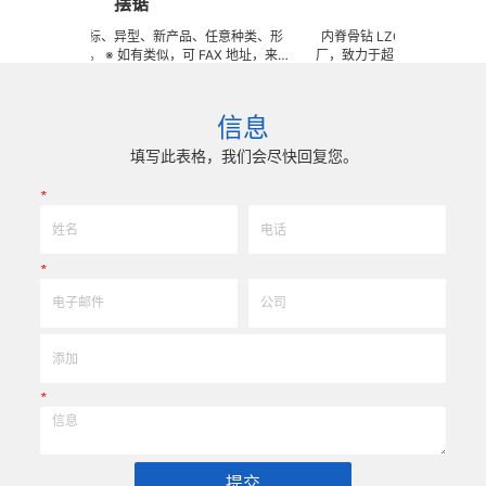
摆锯
内脊骨钻
业特殊、非标、异型、新产品、任意种类、形
内脊骨钻 LZQ 是一家生产各种医疗
超硬加工。 ※ 如有类似，可 FAX 地址，来电
厂，致力于超高防锈高硬度高耐磨
中的样品及相关样本资料供参考（只限小金额）
高韧性不锈钢、钛、钛合金等高精
、半成品、成品 3000 萬 ~ 4000 萬
加工成型。拥有先进综合的生产体
庫品，依圖依樣現生產，具有極強的性價比 ……
生产加工能力，实现高效率，低成
信息
欢迎实地指导。
为客户生产成套手术工具。 有大
任意定制各种牙科种植工具部件
填写此表格，我们会尽快回复您。
*
*
*
提交