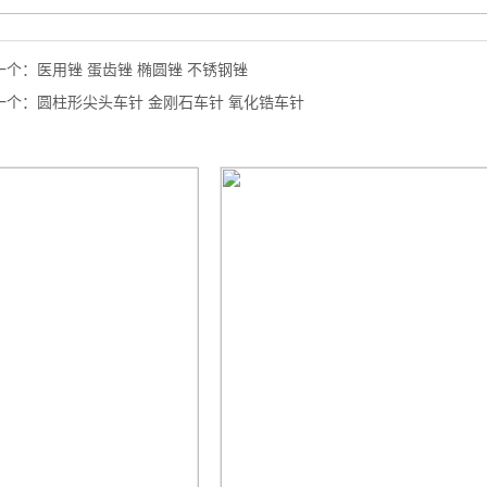
一个：
医用锉 蛋齿锉 椭圆锉 不锈钢锉
一个：
圆柱形尖头车针 金刚石车针 氧化锆车针