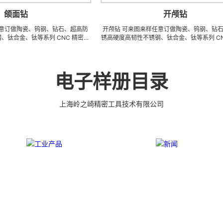
开颅钻
、钨钢、钻石、超高防
开颅钻 可来图来样任意订做陶瓷、钨钢、钻石、超高防
等系列 CNC 精密刀
锈高硬度高韧性不锈钢、钛合金、钛等系列 CNC 精密刀
磨零附件、高精密配件
模具、成型治具、钎焊工夹具、耐磨零附件、高精密配件
磨。 可在微细、超长、超
(3DX 技术 ) 成型超硬、超精研磨。 可在微细、超长、超
组合成 型的加工，具
薄、超耐磨、耐冲击、高精密度、组合成 型的加工，具
m( ± 0.5um) 的
有完美的刃口品质和高可至士 0.0005mm( ± 0.5um) 的
电子样册目录
成本的应用。
尺寸公差，实现高效率、低成本的应用。
上海岭之崎精密工具技术有限公司