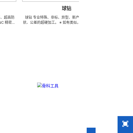
球钻
球钻 专业特殊、非标、异型、新产品、任意种类、形
医用鼻窦提升锉 专业
状、公差的超硬加工。 ※ 如有类似，可 FAX 地址，来电
种类、形状、公差的超硬
索取图片中的样品及相关样本资料供参考（只限小金额）
址，来电索取图片中的
※ 常年備存原材料、半成品、成品 3000 萬 ~ 4000 萬
小金额） ※ 常年備存原材料、
周转的在庫品，依圖依樣現生產，具有極強的性價比 ……
4000 萬 周转的
欢迎实地指导。
性價比 