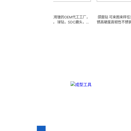
磨头
颌面钻
LZQ是一家生产各种医用锉的OEM代工工厂，
颌面钻 可来图来样任意订做陶瓷
窦提升锉，耳鼻喉科锉， 球钻，SDC磨头，球
锈高硬度高韧性不锈钢、钛合金、钛
铣刀，抛光锉，骨科刨床，不锈钢锉，金刚石涂
模具、成型治具、钎焊工夹具、耐
钢锉，等等。我们也可以为客户生产成套手术工
(3DX 技术 ) 成型超硬、超精研
用不锈钢，金刚石和钨钢材料。 我们可以根
薄、超耐磨、耐冲击、高精密度、
供的任意图纸或者样品来生产任何锉，而且性价
有完美的刃口品质和高可至士 0.0005m
比很高。
尺寸公差，实现高效率、低