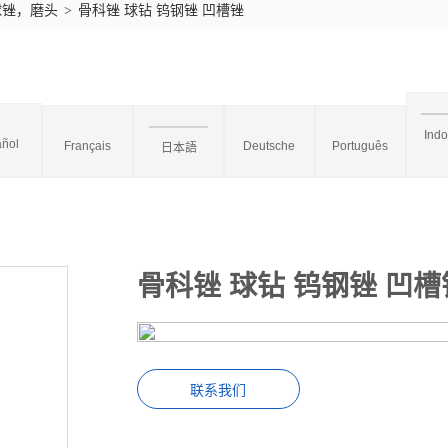
球锉，磨头
>
骨科锉 球钻 钨钢锉 凹槽锉
Ind
ñol
Français
Deutsche
Português
日本語
骨科锉 球钻 钨钢锉 凹槽
联系我们