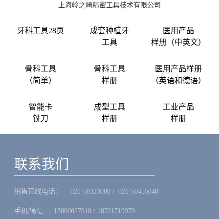
上海岭之崎精密工具技术有限公司
牙科工具28页
成套种植牙
医用产品
工具
样册（中英文）
骨科工具
骨科工具
医用产品样册
（简单）
样册
（英语和德语）
智能卡
成型工具
工业产品
铣刀
样册
样册
联系我们
销售直线电话：ㅤ 021-50323080 / 021-50455040
手机/微信 :ㅤ15000027010 / 18721719979