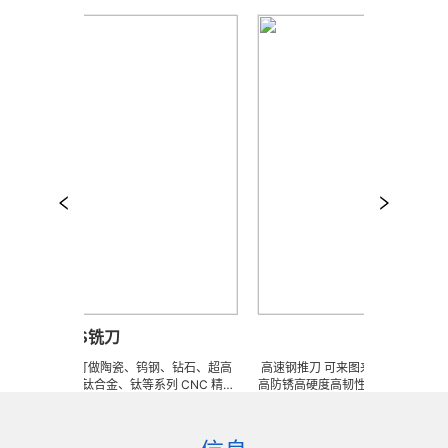
ABS铣刀
推刀
来图来样任意订做陶瓷、钨钢、钻石、超高
高速钢推刀 可来图来样任意订做陶瓷、
不锈钢、钛合金、钛等系列 CNC 精密
高防锈高硬度高韧性不锈钢、钛合金、钛等
具、钎焊工夹具、耐磨零附件、高精密配
密刀模具、成型治具、钎焊工夹具、耐磨
 ) 成型超硬、超精研磨。 可在微细、超长、
配件 (3DX 技术 ) 成型超硬、超精研磨
耐冲击、高精密度、组合成 型的加工，
长、超薄、超耐磨、耐冲击、高精密度、