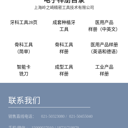
上海岭之崎精密工具技术有限公司
牙科工具28页
成套种植牙
医用产品
工具
样册（中英文）
骨科工具
骨科工具
医用产品样册
（简单）
样册
（英语和德语）
智能卡
成型工具
工业产品
铣刀
样册
样册
联系我们
销售直线电话：ㅤ 021-50323080 / 021-50455040
手机/微信 :ㅤ15000027010 / 18721719979