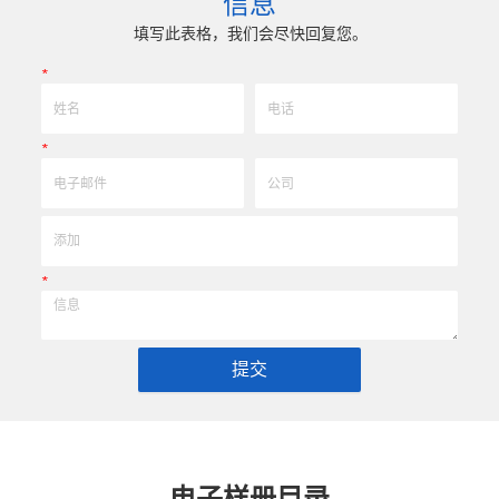
信息
和高可至士 0.0005mm( ± 0.5um)
工，具有完美的刃口品质和高可至士 0.0
差，实现高效率、低成本的应用。
0.5um) 的尺寸公差，实现高效率、
填写此表格，我们会尽快回复您。
*
*
*
提交
电子样册目录