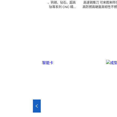
 可来图来样任意订做陶瓷、钨钢、钻石、超高
高速钢推刀 可来图来样任意订做陶
韧性不锈钢、钛合金、钛等系列 CNC 精密
高防锈高硬度高韧性不锈钢、钛合金、
型治具、钎焊工夹具、耐磨零附件、高精密配
密刀模具、成型治具、钎焊工夹具、
技术 ) 成型超硬、超精研磨。 可在微细、超长、
配件 (3DX 技术 ) 成型超硬、超精
磨、耐冲击、高精密度、组合成 型的加工，
长、超薄、超耐磨、耐冲击、高精密
品质和高可至士 0.0005mm( ± 0.5um)
工，具有完美的刃口品质和高可至士 0
寸公差，实现高效率、低成本的应用。
0.5um) 的尺寸公差，实现高效