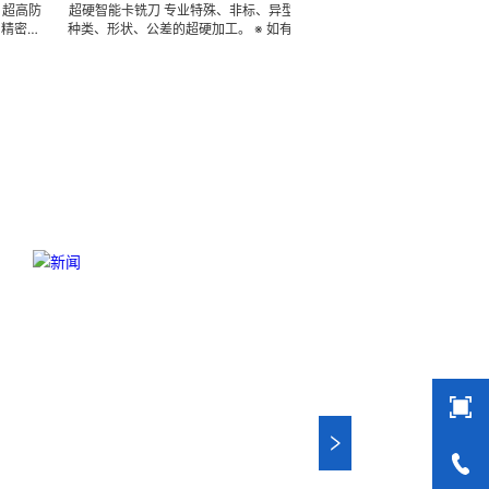
超硬智能卡铣刀 专业特殊、非标、异型、新产品、任意
高精密密封圈工具 专业
种类、形状、公差的超硬加工。 ※ 如有类似，可 FAX 地
意种类、形状、公差的超硬
址，来电索取图片中的样品及相关样本资料供参考（只限
地址，来电索取图片中的
小金额） ※ 常年備存原材料、半成品、成品 3000 萬 ~
限小金额） ※ 常年備存原材料
4000 萬周转的在庫品，依圖依樣現生產，具有極強的性
~ 4000 萬 周转的
價比 …… 欢迎实地指导。
的性價比 …