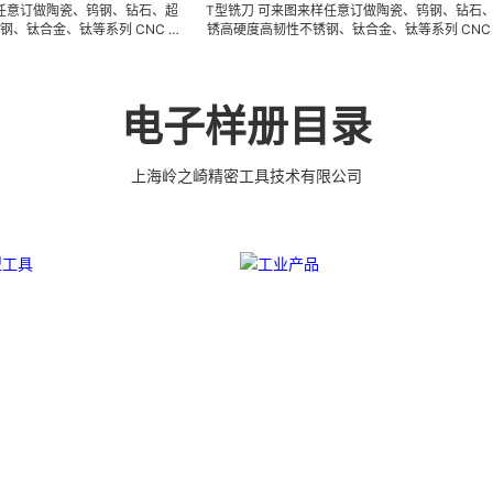
瓷、钨钢、钻石、超
T型铣刀 可来图来样任意订做陶瓷、钨钢、钻石、超高防
钛等系列 CNC 精
锈高硬度高韧性不锈钢、钛合金、钛等系列 CNC 精密刀
耐磨零附件、高精密
模具、成型治具、钎焊工夹具、耐磨零附件、高精密配件
研磨。 可在微细、超
(3DX 技术 ) 成型超硬、超精研磨。 可在微细、超长、超
度、组合成 型的加
薄、超耐磨、耐冲击、高精密度、组合成 型的加工，具
.0005mm( ±
有完美的刃口品质和高可至士 0.0005mm( ± 0.5um) 的
电子样册目录
率、低成本的应用。
尺寸公差，实现高效率、低成本的应用。
上海岭之崎精密工具技术有限公司