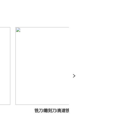
铣刀/雕刻刀/高速铣刀
密