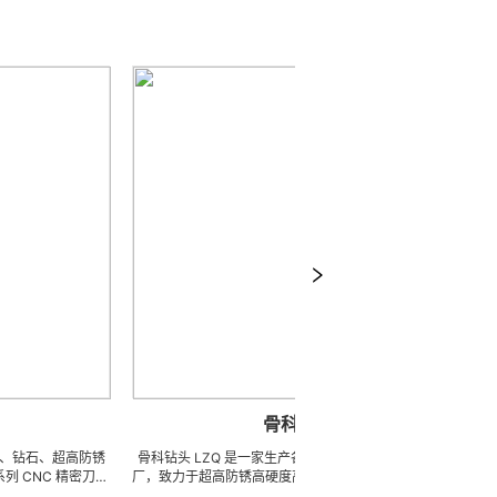
骨科钻头
超高防锈
骨科钻头 LZQ 是一家生产各种医疗工具的 OEM 代工工
骨锯片 专业
精密刀模
厂，致力于超高防锈高硬度高耐磨、高刚性、高抗冲击、
超硬加工。
密配件
高韧性不锈钢、钛、钛合金等高精密、超细、超长、超硬
生产加工能力