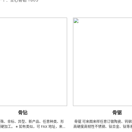
骨钻
骨锯
、异型、新产品、任意种类、形
骨锯 可来图来样任意订做陶瓷、钨钢、钻石、
 如有类似，可 FAX 地址，来电
高硬度高韧性不锈钢、钛合金、钛等系列 CNC 
关样本资料供参考（只限小金额）
具、成型治具、钎焊工夹具、耐磨零附件、高精