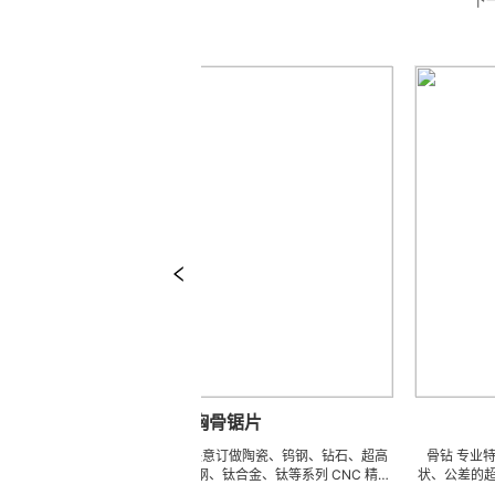
胸骨锯片
胸骨锯片 可来图来样任意订做陶瓷、钨钢、钻石、超高
骨钻 专业特殊、非标
防锈高硬度高韧性不锈钢、钛合金、钛等系列 CNC 精密
状、公差的超硬加工。 ※
刀模具、成型治具、钎焊工夹具、耐磨零附件、高精密配
索取图片中的样品及相