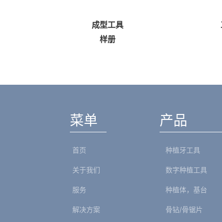
成型工具
工业
样册
样
菜单
产品
首页
种植牙工具
关于我们
数字种植工具
服务
种植体，基台
解决方案
骨钻/骨锯片