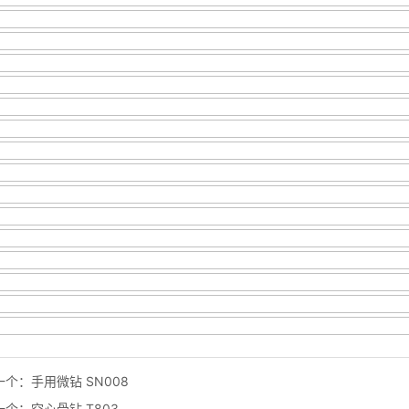
一个：
手用微钻 SN008
一个：
空心骨钻 T803