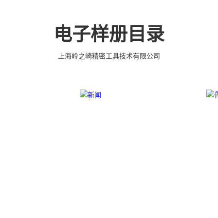
萬 ~ 4000 萬
(3DX 技术 ) 成型超硬、超精研磨。 可在微细、
現生產，具有極強的性價比 ……
薄、超耐磨、耐冲击、高精密度、组合成 型的
迎实地指导。
有完美的刃口品质和高可至士 0.0005mm( ± 0.5
电子样册目录
尺寸公差，实现高效率、低成本的应用。
上海岭之崎精密工具技术有限公司