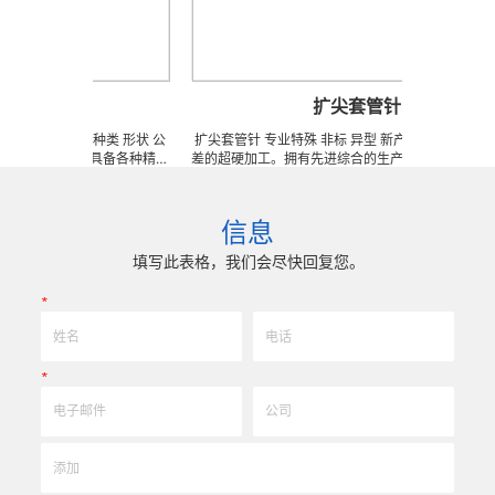
刀
扩尖套管针
 新产品任意种类 形状 公
扩尖套管针 专业特殊 非标 异型 新产品任意种类 形状 公
生产体系，具备各种精密
差的超硬加工。拥有先进综合的生产体系，具备各种精密
低成本的应用 ! 极超微
技术生产加工能力，实现高效率、低成本的应用 ! 极超微
耐用度，可来图、来样定
粒、超长切割寿命、无与伦比的耐用度，可来图、来样定
...
做试试比比 ......
信息
填写此表格，我们会尽快回复您。
*
*