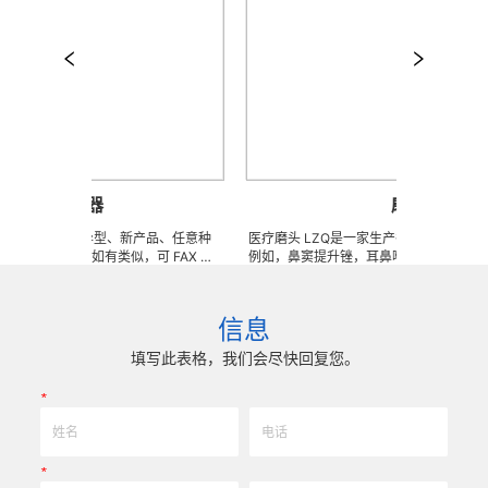
头颅穿孔器
磨头
殊、非标、异型、新产品、任意种
医疗磨头 LZQ是一家生产各种医用锉的OEM
工。 ※ 如有类似，可 FAX 地
例如，鼻窦提升锉，耳鼻喉科锉， 球钻，SD
样品及相关样本资料供参考（只限
头金刚石铣刀，抛光锉，骨科刨床，不锈钢锉
半成品、成品 3000 萬 ~
层锉，钨钢锉，等等。我们也可以为客户生产
庫品，依圖依樣現生產，具有極強的
具。 我们使用不锈钢，金刚石和钨钢材料。 我们可以根
信息
…… 欢迎实地指导。
据客户提供的任意图纸或者样品来生产任何锉
比很高。
填写此表格，我们会尽快回复您。
*
*