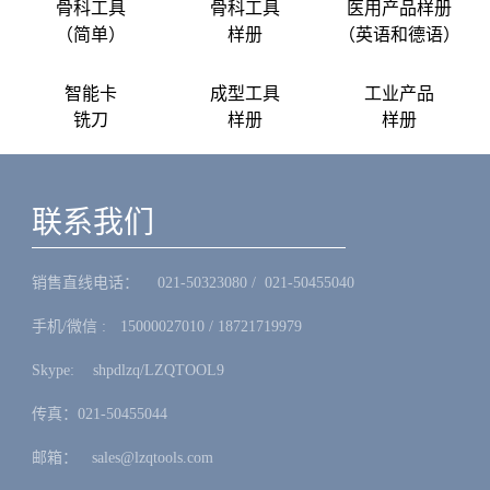
骨科工具
骨科工具
医用产品样册
（简单）
样册
（英语和德语）
智能卡
成型工具
工业产品
铣刀
样册
样册
联系我们
销售直线电话：ㅤ 021-50323080 / 021-50455040
手机/微信 :ㅤ15000027010 / 18721719979
Skype: ㅤshpdlzq/LZQTOOL9
传真：021-50455044
邮箱：ㅤsales@lzqtools.com