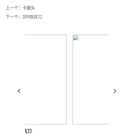
上一个：
卡磨头
下一个：
凹R铣铰刀
ABS铣刀
推刀