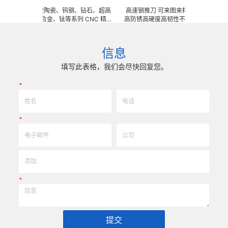
图来样任意订做陶瓷、钨钢、钻石、超高
高速钢推刀 可来图来样任意订做陶瓷、钨
锈钢、钛合金、钛等系列 CNC 精密
高防锈高硬度高韧性不锈钢、钛合金、钛等系
、钎焊工夹具、耐磨零附件、高精密配
密刀模具、成型治具、钎焊工夹具、耐磨零
) 成型超硬、超精研磨。 可在微细、超长、
配件 (3DX 技术 ) 成型超硬、超精研磨。
冲击、高精密度、组合成 型的加工，
长、超薄、超耐磨、耐冲击、高精密度、组
信息
可至士 0.0005mm( ± 0.5um)
工，具有完美的刃口品质和高可至士 0.000
，实现高效率、低成本的应用。
0.5um) 的尺寸公差，实现高效率、低
填写此表格，我们会尽快回复您。
*
*
*
提交