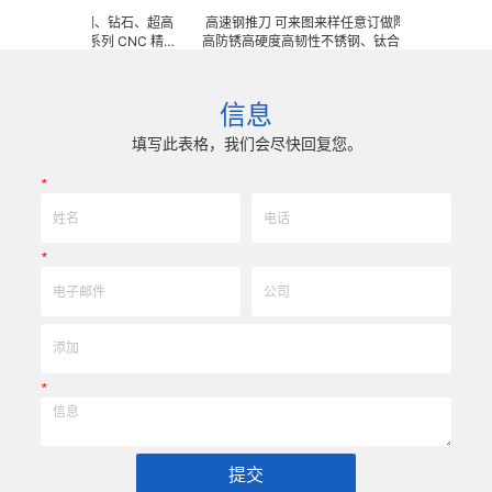
做陶瓷、钨钢、钻石、超高
高速钢推刀 可来图来样任意订做陶瓷、钨钢、钻石、
金、钛等系列 CNC 精密
高防锈高硬度高韧性不锈钢、钛合金、钛等系列 CNC 
具、耐磨零附件、高精密配
密刀模具、成型治具、钎焊工夹具、耐磨零附件、高精
、超精研磨。 可在微细、超长、
配件 (3DX 技术 ) 成型超硬、超精研磨。 可在微细、
密度、组合成 型的加工，
长、超薄、超耐磨、耐冲击、高精密度、组合成 型的
信息
0005mm( ± 0.5um)
工，具有完美的刃口品质和高可至士 0.0005mm( ±
率、低成本的应用。
0.5um) 的尺寸公差，实现高效率、低成本的应用。
填写此表格，我们会尽快回复您。
*
*
*
提交