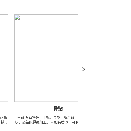
骨钻
骨钻 专业特殊、非标、异型、新产品、任意种类、形
骨锯 可来图来样任意
状、公差的超硬加工。 ※ 如有类似，可 FAX 地址，来电
高硬度高韧性不锈钢、钛
索取图片中的样品及相关样本资料供参考（只限小金额）
具、成型治具、钎焊