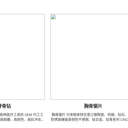
胸骨锯片
工具的 OEM 代工工
胸骨锯片 可来图来样任意订做陶瓷、钨钢、钻石、超高
、高刚性、高抗冲击、
防锈高硬度高韧性不锈钢、钛合金、钛等系列 CNC 精密
密、超细、超长、超硬
刀模具、成型治具、钎焊工夹具、耐磨零附件、高精密配