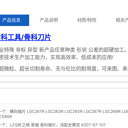
ㅤ产品信息ㅤㅤ
ㅤㅤ产品说明ㅤㅤ
ㅤㅤ材质/特性ㅤㅤ
ㅤㅤ相关
一个：
横向锯片 LGC261R LGC263R LGC265R LGC267R LGC269R LG
C586R
一个：
LZQ岭之崎 骨锯 骨科锯片，适配史赛克 6207-97-101