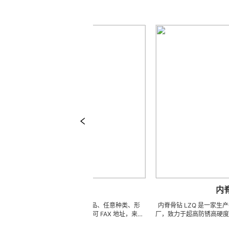
摆锯
内脊骨钻
业特殊、非标、异型、新产品、任意种类、形
内脊骨钻 LZQ 是一家生产各种医疗
超硬加工。 ※ 如有类似，可 FAX 地址，来电
厂，致力于超高防锈高硬度高耐磨
的样品及相关样本资料供参考（只限小金额）
高韧性不锈钢、钛、钛合金等高精