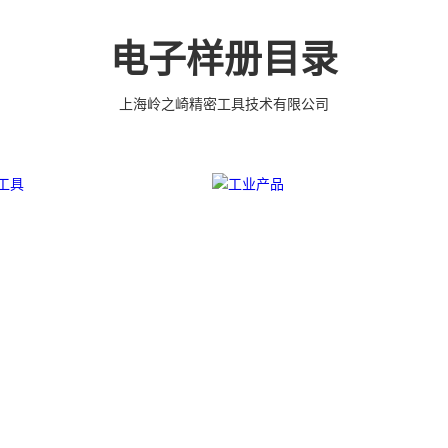
系，具备各种精密技术
件 (3DX 技术 ) 成型超硬、超精研磨。 可在微细、超长、
本的应用。 我们专业
超薄、超耐磨、耐冲击、高精密度、组合成 型的加工，
量现货，亦可来图来样
具有完美的刃口品质和高可至士 0.0005mm( ± 0.5um)
电子样册目录
，而且性价比很高。
的尺寸公差，实现高效率、低成本的应用。
上海岭之崎精密工具技术有限公司