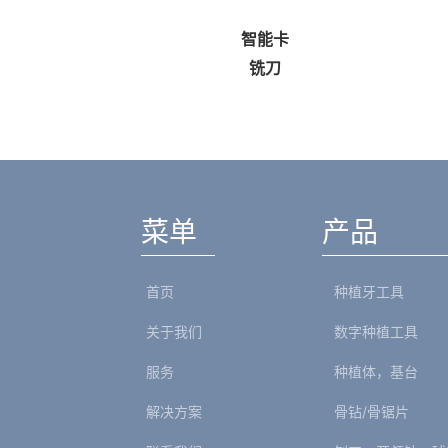
样册
智能卡
德语）
铣刀
菜单
产品
首页
种植牙工具
关于我们
数字种植工具
服务
种植体，基台
解决方案
骨钻/骨锯片