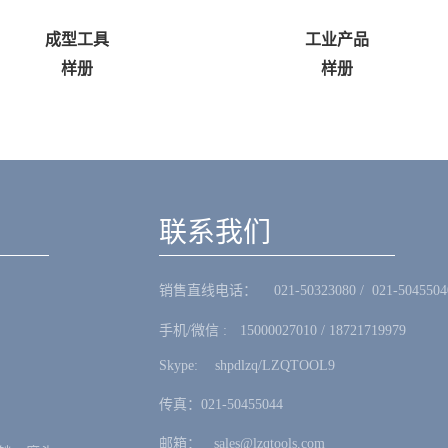
成型工具
工业产品
样册
样册
联系我们
销售直线电话：ㅤ 021-50323080 / 021-5045504
手机/微信 :ㅤ15000027010 / 18721719979
Skype: ㅤshpdlzq/LZQTOOL9
传真：021-50455044
邮箱：ㅤsales@lzqtools.com