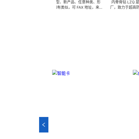
锯 专业特殊、非标、异型、新产品、任意种类、形
内脊骨钻 LZQ 是一家生产
公差的超硬加工。 ※ 如有类似，可 FAX 地址，来电
厂，致力于超高防锈高硬度
图片中的样品及相关样本资料供参考（只限小金额）
高韧性不锈钢、钛、钛合金
年備存原材料、半成品、成品 3000 萬 ~ 4000 萬
加工成型。拥有先进综合的
的在庫品，依圖依樣現生產，具有極強的性價比 ……
生产加工能力，实现高效率
欢迎实地指导。
为客户生产成套手术工具。
任意定制各种牙科种植工