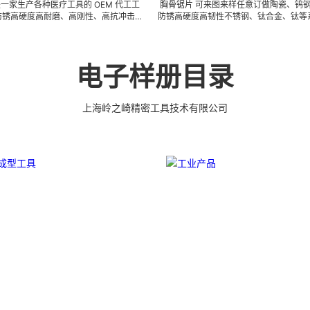
各种医疗工具的 OEM 代工工
胸骨锯片 可来图来样任意订做陶瓷、钨钢、钻石、
高耐磨、高刚性、高抗冲击、
防锈高硬度高韧性不锈钢、钛合金、钛等系列 CNC 
等高精密、超细、超长、超硬
刀模具、成型治具、钎焊工夹具、耐磨零附件、高精
生产体系，具备各种精密技术
件 (3DX 技术 ) 成型超硬、超精研磨。 可在微细、超
，低成本的应用。 我们专业
超薄、超耐磨、耐冲击、高精密度、组合成 型的加
 有大量现货，亦可来图来样
具有完美的刃口品质和高可至士 0.0005mm( ± 0.5u
电子样册目录
具部件，而且性价比很高。
的尺寸公差，实现高效率、低成本的应用。
上海岭之崎精密工具技术有限公司