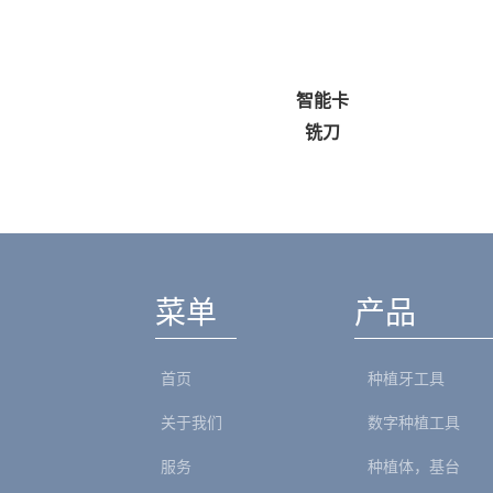
产品样册
智能卡
和德语）
铣刀
菜单
产品
首页
种植牙工具
关于我们
数字种植工具
服务
种植体，基台