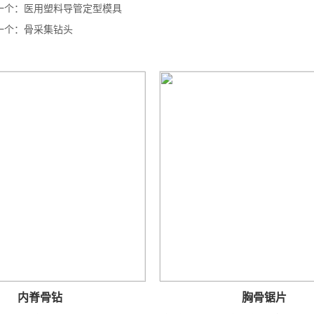
一个：
医用塑料导管定型模具
一个：
骨采集钻头
骨钻
胸骨锯片