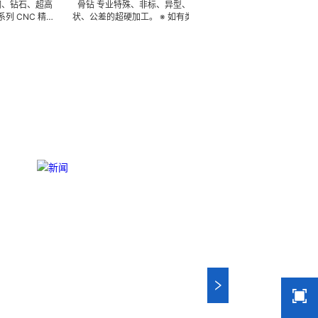
超高
骨钻 专业特殊、非标、异型、新产品、任意种类、形
骨锯 可来图来
精密
状、公差的超硬加工。 ※ 如有类似，可 FAX 地址，来电
高硬度高韧性不
密配
索取图片中的样品及相关样本资料供参考（只限小金额）
具、成型治具
长、
※ 常年備存原材料、半成品、成品 3000 萬 ~ 4000 萬
(3DX 技术 
工，
周转的在庫品，依圖依樣現生產，具有極強的性價比 ……
薄、超耐磨、耐
m)
欢迎实地指导。
有完美的刃口品质和
尺寸公