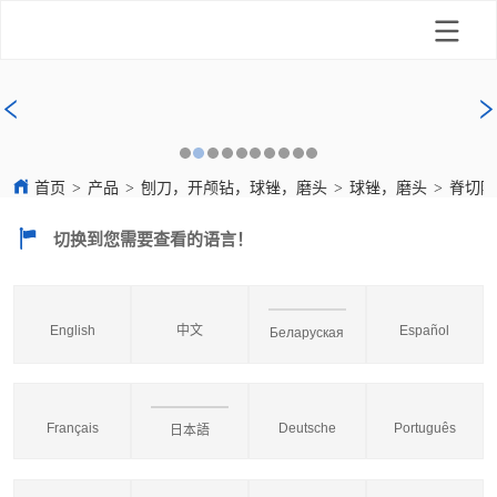
首页
>
产品
>
刨刀，开颅钻，球锉，磨头
>
球锉，磨头
>
脊切除
切换到您需要查看的语言！
English
中文
Español
Беларуская
Français
Deutsche
Português
日本語