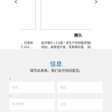
器
磨头
型、新产品、任意种
医疗磨头 LZQ是一家生产各种医用锉的OEM代工工厂，
有类似，可 FAX 地
例如，鼻窦提升锉，耳鼻喉科锉， 球钻，SDC磨头，球
样本资料供参考（只限
头金刚石铣刀，抛光锉，骨科刨床，不锈钢锉，金刚石涂
000 萬 ~
层锉，钨钢锉，等等。我们也可以为客户生产成套手术工
依樣現生產，具有極強的
具。 我们使用不锈钢，金刚石和钨钢材料。 我们可以根
信息
地指导。
据客户提供的任意图纸或者样品来生产任何锉，而且性价
比很高。
填写此表格，我们会尽快回复您。
*
*