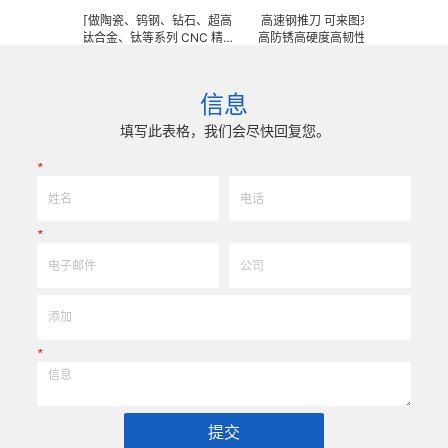
来图来样任意订做陶瓷、钨钢、钻石、超高
高速钢推刀 可来图来样任意订做陶瓷、
性不锈钢、钛合金、钛等系列 CNC 精密
高防锈高硬度高韧性不锈钢、钛合金、钛等
具、钎焊工夹具、耐磨零附件、高精密配
密刀模具、成型治具、钎焊工夹具、耐
 ) 成型超硬、超精研磨。 可在微细、超长、
配件 (3DX 技术 ) 成型超硬、超精研
耐冲击、高精密度、组合成 型的加工，
长、超薄、超耐磨、耐冲击、高精密度、
信息
和高可至士 0.0005mm( ± 0.5um)
工，具有完美的刃口品质和高可至士 0.0
差，实现高效率、低成本的应用。
0.5um) 的尺寸公差，实现高效率、
填写此表格，我们会尽快回复您。
*
*
*
提交