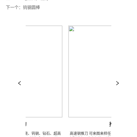
下一个：
钨钢圆棒
ABS铣刀
推刀
样任意订做陶瓷、钨钢、钻石、超高
高速钢推刀 可来图来样任意订做陶瓷、钨钢、