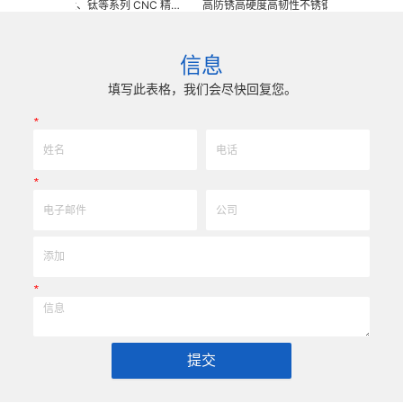
、钛合金、钛等系列 CNC 精密
高防锈高硬度高韧性不锈钢、钛合金、钛等系列 C
焊工夹具、耐磨零附件、高精密配
密刀模具、成型治具、钎焊工夹具、耐磨零附件
型超硬、超精研磨。 可在微细、超长、
配件 (3DX 技术 ) 成型超硬、超精研磨。 可
、高精密度、组合成 型的加工，
长、超薄、超耐磨、耐冲击、高精密度、组合成
信息
士 0.0005mm( ± 0.5um)
工，具有完美的刃口品质和高可至士 0.0005m
现高效率、低成本的应用。
0.5um) 的尺寸公差，实现高效率、低成本的
填写此表格，我们会尽快回复您。
*
*
*
提交