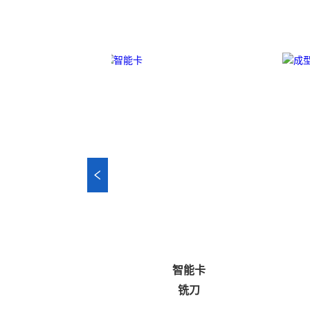
样册
智能卡
德语）
铣刀