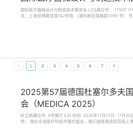
国际医疗器械设计与制造技术展览会 LZQ展位号： 1T507 (1号馆1层T507) 时间：2025年
点：上海世博展览馆1&2号馆 （浦东新区国展路1099 号） 作为专注于医疗器械设计研发与生产制造的专门展
览会，Medtec展品主要覆盖两个方向：医用材料和核心部
源原材料、有源及无源核心零部件、生产加工及智能工厂设备、
仅满足了医疗器械研发端对高性能材料、精密零部件、卡脖子芯
1
2
3
4
5
6
7
2025第57届德国杜塞尔多
会（MEDICA 2025）
岭之崎展位号: 9号展厅 E22 时间: 2025年11月17日- 11月20日 地点: 德国杜塞尔多夫展览中心 尊敬的各
师： 值此全球医疗科技齐聚的盛会，我们诚挚邀请您莅临上
工具创新与合作机遇。 作为全球规模最大的医疗行业 B2B 贸