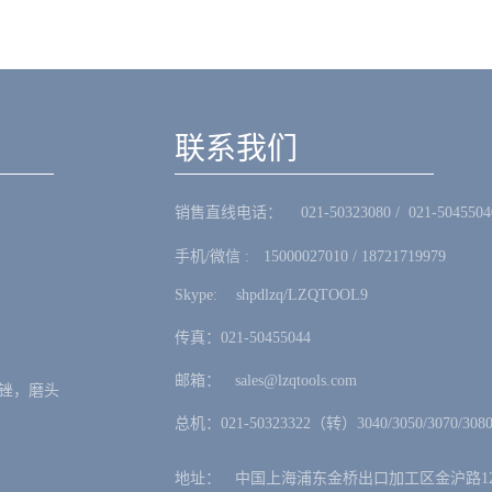
联系我们
销售直线电话：ㅤ 021-50323080 / 021-5045504
手机/微信 :ㅤ15000027010 / 18721719979
Skype: ㅤshpdlzq/LZQTOOL9
传真：021-50455044
邮箱：ㅤsales@lzqtools.com
锉，磨头
总机：021-50323322（转）3040/3050/3070/3080
地址：ㅤ中国上海浦东金桥出口加工区金沪路12