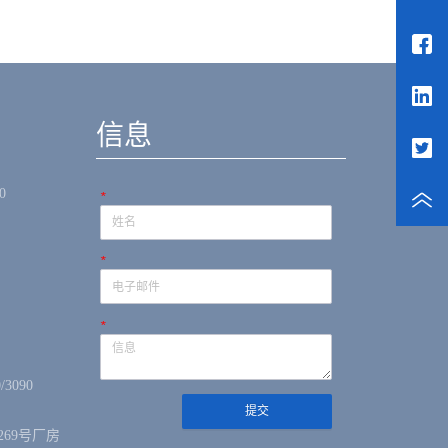
信息
0
*
*
*
/3090
提交
69号厂房