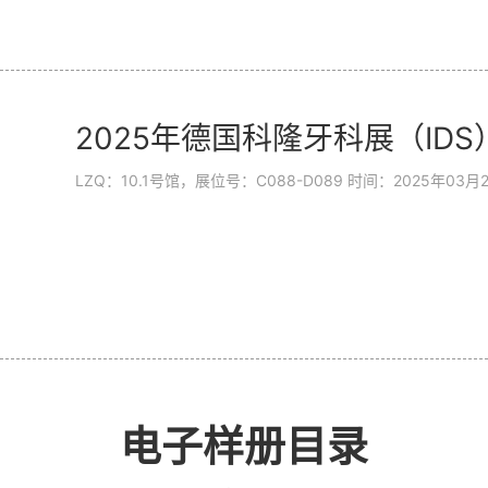
览会（MEDICA）将于 11 月 17 日至 20 日盛大启幕，预计汇聚
专业观众。本届展会聚焦医学成像、...
2025年德国科隆牙科展（IDS
LZQ：10.1号馆，展位号：C088-D089 时间：2025年0
电子样册目录