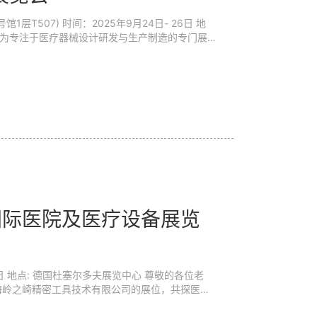
9月24日- 26日 地
件，以及医疗生产制造服务及设备。包括：有源及无
软件及各类咨询服务等17种展品。 这些展品不
片元件...
夫国际医院及医疗设备展览
位老
海岭之崎精密工具技术有限公司的展位，共探医疗
易盛会之一，2025 年德国杜塞尔多夫医疗器械展