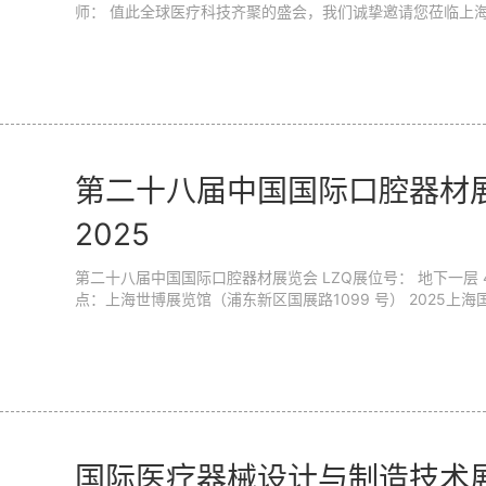
师： 值此全球医疗科技齐聚的盛会，我们诚挚邀请您莅临上
工具创新与合作机遇。 作为全球规模最大的医疗行业 B2B 贸
览会（MEDICA）将于 11 月 17 日至 20 日盛大启幕，预计汇聚
专业观众。本届展会聚焦医学成像、...
第二十八届中国国际口腔器材展览会 
2025
第二十八届中国国际口腔器材展览会 LZQ展位号： 地下一层 4号馆 U47-48 时间：2025年10月23日- 26日 地
点：上海世博展览馆（浦东新区国展路1099 号） 2025上海
世博展览馆隆重举办。汇聚了来自中国、德国、美国、韩国等
医疗设备、器械、材料领域的最新产品与技术。展品范围覆盖
义齿加工等全链条产品，包括牙科治疗椅、口腔数字观察仪、齿
国际医疗器械设计与制造技术