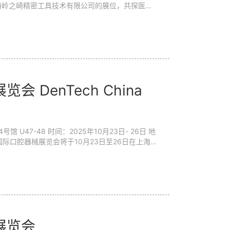
海岭之崎精密工具技术有限公司的展位，共探医疗
易盛会之一，2025 年德国杜塞尔多夫医疗器械展
 72 个国家的 5,000 余家展商与逾 80,000 名
DenTech China
国际口腔器械展览会将于10月23日至26日在上海
国家和地区的上千家参展品牌，将集中展示口腔
口腔内科、口腔外科、口腔修复、正畸、种植、
科比色仪、光动力...
展览会