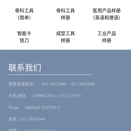
骨科工具
骨科工具
医用产品样册
（简单）
样册
（英语和德语）
智能卡
成型工具
工业产品
铣刀
样册
样册
联系我们
销售直线电话：ㅤ 021-50323080 / 021-50455040
手机/微信 :ㅤ15000027010 / 18721719979
Skype: ㅤshpdlzq/LZQTOOL9
传真：021-50455044
邮箱：ㅤsales@lzqtools.com