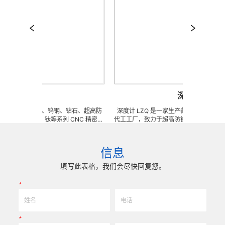
平行杆
深度计
任意订做陶瓷、钨钢、钻石、超高防
深度计 LZQ 是一家生产各种牙科种植工具部件
、钛合金、钛等系列 CNC 精密刀
代工工厂，致力于超高防锈高硬度高耐磨、高
工夹具、耐磨零附件、高精密配件
冲击、高韧性不锈钢、钛、钛合金等高精密、
超硬、超精研磨。 可在微细、超长、超
长、超硬加工成型。拥有先进综合的生产体系
、高精密度、组合成 型的加工，具
精密技术生产加工能力，实现高效率，低成本
信息
 0.0005mm( ± 0.5um) 的
我们专业为客户生产成套手术工具。 有大量
现高效率、低成本的应用。
来图来样任意定制各种牙科种植工具部件，而
填写此表格，我们会尽快回复您。
高。
*
*