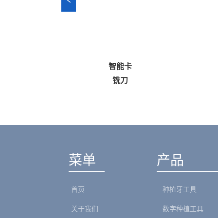
册
智能卡
）
铣刀
菜单
产品
首页
种植牙工具
关于我们
数字种植工具