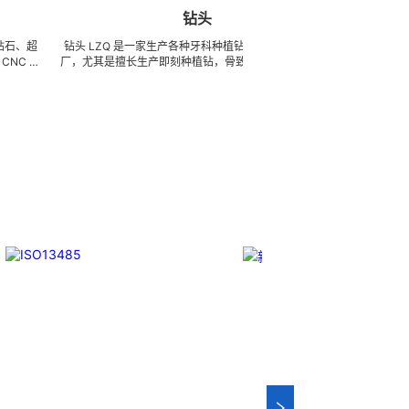
钻头
板手/
钻头 LZQ 是一家生产各种牙科种植钻头的 OEM 代工工
板手/扭力扳手/牙科
厂，尤其是擅长生产即刻种植钻，骨致密化钻系列，种植
具部件的OEM代工
体截骨术制备钻 / 锉，麻花钻，锥度钻，先锋钻，林德曼
磨、高刚性、高抗冲
钻，皮质骨钻，止停钻，直钻，数字种植导钻，成型钻，
精密、超细、超长、
硬骨钻，攻丝钻，平骨钻， 2 刃钻， 3 刃钻，不锈钢钻
体系，具备各种精密
头和陶瓷钻头，等等。我们也可以为客户生产成套手术工
成本的应用。 我们
具。 我们使用不锈钢材料。 我们可以根据客户提供的任
量现货，亦可来图来
意图纸或者样品来生产任何牙科种植钻头，而且性价比很
而
高。