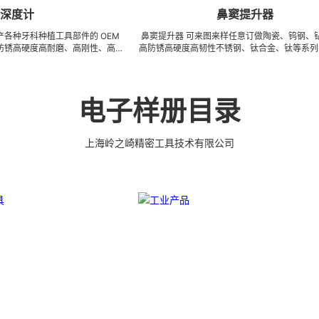
鼻窦提升器
科种植工具部件的 OEM
鼻窦提升器 可来图来样任意订做陶瓷、钨钢、钻石、超
度高耐磨、高刚性、高抗
高防锈高硬度高韧性不锈钢、钛合金、钛等系列 CNC 精
金等高精密、超细、超
密刀模具、成型治具、钎焊工夹具、耐磨零附件、高精密
合的生产体系，具备各种
配件 (3DX 技术 ) 成型超硬、超精研磨。 可在微细、超
效率，低成本的应用。
长、超薄、超耐磨、耐冲击、高精密度、组合成 型的加
。 有大量现货，亦可
工，具有完美的刃口品质和高可至士 0.0005mm( ±
电子样册目录
工具部件，而且性价比很
0.5um) 的尺寸公差，实现高效率、低成本的应用。
上海岭之崎精密工具技术有限公司