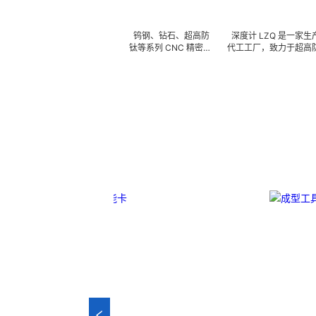
平行杆
深度计
可来图来样任意订做陶瓷、钨钢、钻石、超高防
深度计 LZQ 是一家生产各种牙
高韧性不锈钢、钛合金、钛等系列 CNC 精密刀
代工工厂，致力于超高防锈高硬
型治具、钎焊工夹具、耐磨零附件、高精密配件
冲击、高韧性不锈钢、钛、钛合
技术 ) 成型超硬、超精研磨。 可在微细、超长、超
长、超硬加工成型。拥有先进综
磨、耐冲击、高精密度、组合成 型的加工，具
精密技术生产加工能力，实现高
口品质和高可至士 0.0005mm( ± 0.5um) 的
我们专业为客户生产成套手术工具
尺寸公差，实现高效率、低成本的应用。
来图来样任意定制各种牙科种植
高。