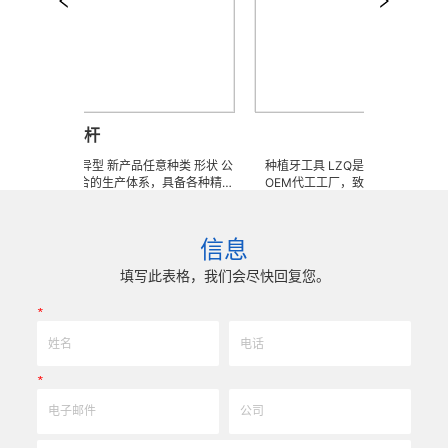
螺杆
种植牙工具
特殊 非标 异型 新产品任意种类 形状 公
种植牙工具 LZQ是一家生产各种牙科种
有先进综合的生产体系，具备各种精密
OEM代工工厂，致力于超高防锈高硬度
，实现高效率、低成本的应用 ! 极超微
性、高抗冲击、高韧性不锈钢、钛、钛合
、无与伦比的耐用度，可来图、来样定
细、超长、超硬加工成型。拥有先进综合
做试试比比 ......
备各种精密技术生产加工能力，实现高效
信息
用。 例如，钻头，起子，扳手，压板，
球钻，提携器，平行杆，深度计，螺丝，
填写此表格，我们会尽快回复您。
固位钉，套筒，印象帽，愈合帽，安装器
等。我们专业为客户生产成套手术工具。
*
亦可来图来样任意定制各种牙科种植工具
比很高。
*