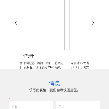
平行杆
深度计
可来图来样任意订做陶瓷、钨钢、钻石、超高防
深度计 LZQ 是一家生产各种牙科
高韧性不锈钢、钛合金、钛等系列 CNC 精密刀
代工工厂，致力于超高防锈高硬度
型治具、钎焊工夹具、耐磨零附件、高精密配件
冲击、高韧性不锈钢、钛、钛合
技术 ) 成型超硬、超精研磨。 可在微细、超长、超
长、超硬加工成型。拥有先进综合
磨、耐冲击、高精密度、组合成 型的加工，具
精密技术生产加工能力，实现高
信息
品质和高可至士 0.0005mm( ± 0.5um) 的
我们专业为客户生产成套手术工具
寸公差，实现高效率、低成本的应用。
来图来样任意定制各种牙科种植工
填写此表格，我们会尽快回复您。
高。
*