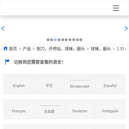
首页
>
产品
>
刨刀，开颅钻，球锉，磨头
>
球锉，磨头
>
2.35 
切换到您需要查看的语言！
English
中文
Español
Беларуская
Français
Deutsche
Português
日本語