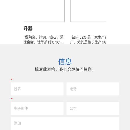
鼻窦提升器
钻头
来样任意订做陶瓷、钨钢、钻石、超
钻头 LZQ 是一家生产各种牙科种植钻头的 O
不锈钢、钛合金、钛等系列 CNC 精
厂，尤其是擅长生产即刻种植钻，骨致密化
、钎焊工夹具、耐磨零附件、高精密
体截骨术制备钻 / 锉，麻花钻，锥度钻，先
 ) 成型超硬、超精研磨。 可在微细、超
钻，皮质骨钻，止停钻，直钻，数字种植导
耐冲击、高精密度、组合成 型的加
硬骨钻，攻丝钻，平骨钻， 2 刃钻， 3 刃
信息
品质和高可至士 0.0005mm( ±
头和陶瓷钻头，等等。我们也可以为客户生
寸公差，实现高效率、低成本的应用。
具。 我们使用不锈钢材料。 我们可以根据
填写此表格，我们会尽快回复您。
意图纸或者样品来生产任何牙科种植钻头，
高。
*
*