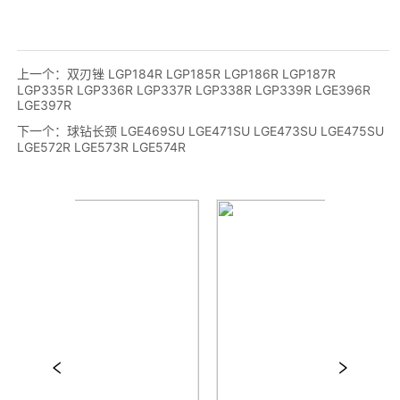
上一个：
双刃锉 LGP184R LGP185R LGP186R LGP187R
LGP335R LGP336R LGP337R LGP338R LGP339R LGE396R
LGE397R
下一个：
球钻长颈 LGE469SU LGE471SU LGE473SU LGE475SU
LGE572R LGE573R LGE574R