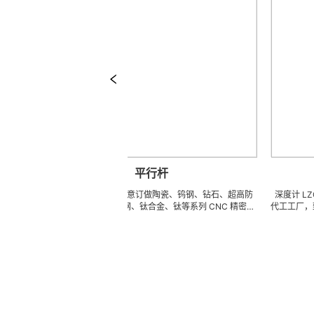
平行杆
平行杆 可来图来样任意订做陶瓷、钨钢、钻石、超高防
深度计 LZQ 是一家生
锈高硬度高韧性不锈钢、钛合金、钛等系列 CNC 精密刀
代工工厂，致力于超高
模具、成型治具、钎焊工夹具、耐磨零附件、高精密配件
冲击、高韧性不锈钢、
(3DX 技术 ) 成型超硬、超精研磨。 可在微细、超长、超
长、超硬加工成型。拥
薄、超耐磨、耐冲击、高精密度、组合成 型的加工，具
精密技术生产加工能力
有完美的刃口品质和高可至士 0.0005mm( ± 0.5um) 的
我们专业为客户生产成
尺寸公差，实现高效率、低成本的应用。
来图来样任意定制各种