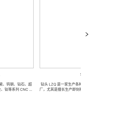
钻头
钻石、超
钻头 LZQ 是一家生产各种牙科种植钻头的 OEM 代工工
板手/扭力扳
NC 精
厂，尤其是擅长生产即刻种植钻，骨致密化钻系列，种植
具部件的
、高精密
体截骨术制备钻 / 锉，麻花钻，锥度钻，先锋钻，林德曼
磨、高刚性
微细、超
钻，皮质骨钻，止停钻，直钻，数字种植导钻，成型钻，
精密、超细
 型的加
硬骨钻，攻丝钻，平骨钻， 2 刃钻， 3 刃钻，不锈钢钻
体系，具备
( ±
头和陶瓷钻头，等等。我们也可以为客户生产成套手术工
成本的应用
应用。
具。 我们使用不锈钢材料。 我们可以根据客户提供的任
量现货，亦
意图纸或者样品来生产任何牙科种植钻头，而且性价比很
高。