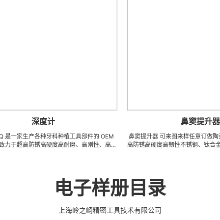
深度计
鼻窦提升器
产各种牙科种植工具部件的 OEM
鼻窦提升器 可来图来样任意订做陶瓷、钨钢、
防锈高硬度高耐磨、高刚性、高抗
高防锈高硬度高韧性不锈钢、钛合金、钛等系列 C
钛、钛合金等高精密、超细、超
密刀模具、成型治具、钎焊工夹具、耐磨零附件
有先进综合的生产体系，具备各种
配件 (3DX 技术 ) 成型超硬、超精研磨。 可在
，实现高效率，低成本的应用。
长、超薄、超耐磨、耐冲击、高精密度、组合成
套手术工具。 有大量现货，亦可
工，具有完美的刃口品质和高可至士 0.0005mm
电子样册目录
牙科种植工具部件，而且性价比很
0.5um) 的尺寸公差，实现高效率、低成本的
高。
上海岭之崎精密工具技术有限公司