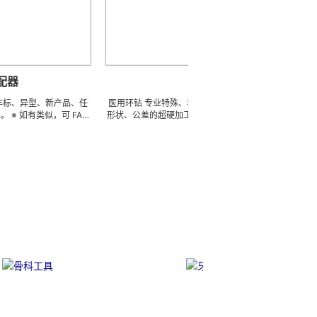
取骨器
、新产品、任
医用环钻 专业特殊、非标、异型、新产品、任意种类、
不锈
似，可 FAX
形状、公差的超硬加工。 ※ 如有类似，可 FAX 地址，来
件的
资料供参考（只
电索取图片中的样品及相关样本资料供参考（只限小金
刚性
0 萬
额） ※ 常年備存原材料、半成品、成品 3000 萬 ~
超细
生產，具有極強
4000 萬 周转的在庫品，依圖依樣現生產，具有極強的
具备
。
性價比 …… 欢迎实地指导。
应用
货，