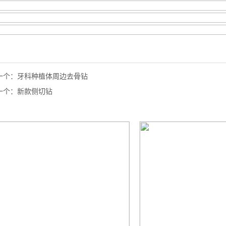
一个：
牙科种植体周边去骨钻
一个：
新款侧切钻