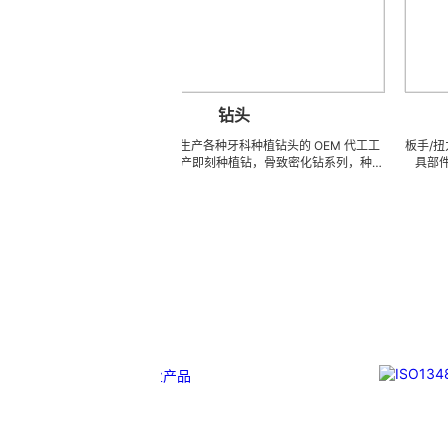
钻头
板手
超
钻头 LZQ 是一家生产各种牙科种植钻头的 OEM 代工工
板手/扭力扳手/牙
精
厂，尤其是擅长生产即刻种植钻，骨致密化钻系列，种植
具部件的OEM
密
体截骨术制备钻 / 锉，麻花钻，锥度钻，先锋钻，林德曼
磨、高刚性、高抗
超
钻，皮质骨钻，止停钻，直钻，数字种植导钻，成型钻，
精密、超细、超长
加
硬骨钻，攻丝钻，平骨钻， 2 刃钻， 3 刃钻，不锈钢钻
体系，具备各种精
头和陶瓷钻头，等等。我们也可以为客户生产成套手术工
成本的应用。 我
具。 我们使用不锈钢材料。 我们可以根据客户提供的任
量现货，亦可来图
意图纸或者样品来生产任何牙科种植钻头，而且性价比很
高。