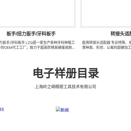
/扭力扳手/牙科板手
转接头适配器
科板手 LZQ是一家生产各种牙科种植工
医用转接头适配器 专业特殊、非标、异型
代工工厂，致力于超高防锈高硬度高耐
意种类、形状、公差的超硬加工。 ※ 如有类
冲击、高韧性不锈钢、钛、钛合金等高
地址，来电索取图片中的样品及相关样本
、超硬加工成型。拥有先进综合的生产
限小金额） ※ 常年備存原材料、半成品、成品 300
密技术生产加工能力，实现高效率，低
~ 4000 萬 周转的在庫品，依圖依樣現
们专业为客户生产成套手术工具。 有大
的性價比 …… 欢迎实地指导
电子样册目录
来样任意定制各种牙科种植工具部件，
而且性价比很高。
上海岭之崎精密工具技术有限公司