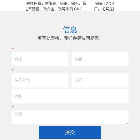
升器 可来图来样任意订做陶瓷、钨钢、钻石、超
钻头 LZQ 是一家生产各种牙科种
硬度高韧性不锈钢、钛合金、钛等系列 CNC 精
厂，尤其是擅长生产即刻种植钻
具、成型治具、钎焊工夹具、耐磨零附件、高精密
体截骨术制备钻 / 锉，麻花钻
3DX 技术 ) 成型超硬、超精研磨。 可在微细、超
钻，皮质骨钻，止停钻，直钻，
薄、超耐磨、耐冲击、高精密度、组合成 型的加
硬骨钻，攻丝钻，平骨钻， 2 刃
信息
有完美的刃口品质和高可至士 0.0005mm( ±
头和陶瓷钻头，等等。我们也可
um) 的尺寸公差，实现高效率、低成本的应用。
具。 我们使用不锈钢材料。 我
填写此表格，我们会尽快回复您。
意图纸或者样品来生产任何牙科
高。
*
*
*
提交