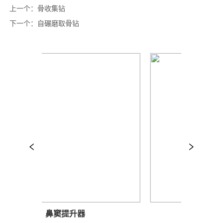
上一个：
骨收集钻
下一个：
自碾磨取骨钻
鼻窦提升器
钻头