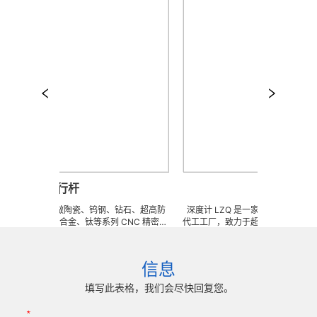
平行杆
深度计
图来样任意订做陶瓷、钨钢、钻石、超高防
深度计 LZQ 是一家生产各种牙科种植工
不锈钢、钛合金、钛等系列 CNC 精密刀
代工工厂，致力于超高防锈高硬度高耐
、钎焊工夹具、耐磨零附件、高精密配件
冲击、高韧性不锈钢、钛、钛合金等高
) 成型超硬、超精研磨。 可在微细、超长、超
长、超硬加工成型。拥有先进综合的生
耐冲击、高精密度、组合成 型的加工，具
精密技术生产加工能力，实现高效率，
信息
高可至士 0.0005mm( ± 0.5um) 的
我们专业为客户生产成套手术工具。 
差，实现高效率、低成本的应用。
来图来样任意定制各种牙科种植工具部
填写此表格，我们会尽快回复您。
高。
*