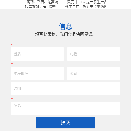
意订做陶瓷、钨钢、钻石、超高防
深度计 LZQ 是一家生产各种牙科种植工具部件的
钛合金、钛等系列 CNC 精密刀
代工工厂，致力于超高防锈高硬度高耐磨、高刚
工夹具、耐磨零附件、高精密配件
冲击、高韧性不锈钢、钛、钛合金等高精密、
超硬、超精研磨。 可在微细、超长、超
长、超硬加工成型。拥有先进综合的生产体系，
高精密度、组合成 型的加工，具
精密技术生产加工能力，实现高效率，低成本
信息
0.0005mm( ± 0.5um) 的
我们专业为客户生产成套手术工具。 有大量现
现高效率、低成本的应用。
来图来样任意定制各种牙科种植工具部件，而且
填写此表格，我们会尽快回复您。
高。
*
*
*
提交