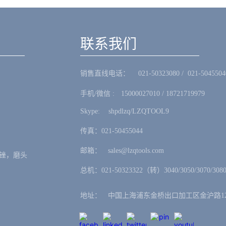
联系我们
销售直线电话：ㅤ 021-50323080 / 021-5045504
手机/微信 :ㅤ15000027010 / 18721719979
Skype: ㅤshpdlzq/LZQTOOL9
传真：021-50455044
邮箱：ㅤsales@lzqtools.com
锉，磨头
总机：021-50323322（转）3040/3050/3070/3080
地址：ㅤ中国上海浦东金桥出口加工区金沪路12