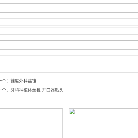
一个：
锥度外科丝锥
一个：
牙科种植体丝锥 开口器钻头