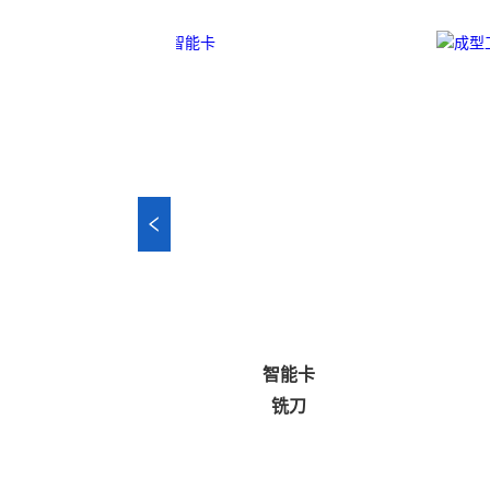
样册
智能卡
语）
铣刀