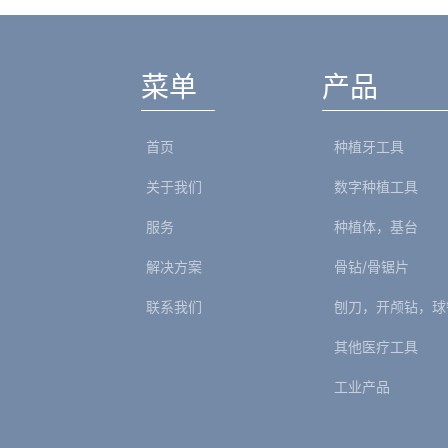
菜单
产品
首页
种植牙工具
关于我们
数字种植工具
服务
种植体，基台
解决方案
骨钻/骨锯片
联系我们
刨刀，开颅钻，球
其他医疗工具
工业产品