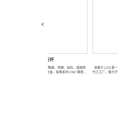
平行杆
深
行杆 可来图来样任意订做陶瓷、钨钢、钻石、超高防
深度计 LZQ 是一家生产各
硬度高韧性不锈钢、钛合金、钛等系列 CNC 精密刀
代工工厂，致力于超高防锈
、成型治具、钎焊工夹具、耐磨零附件、高精密配件
冲击、高韧性不锈钢、钛、
DX 技术 ) 成型超硬、超精研磨。 可在微细、超长、超
长、超硬加工成型。拥有先
、超耐磨、耐冲击、高精密度、组合成 型的加工，具
精密技术生产加工能力，实
美的刃口品质和高可至士 0.0005mm( ± 0.5um) 的
我们专业为客户生产成套手
尺寸公差，实现高效率、低成本的应用。
来图来样任意定制各种牙科
高