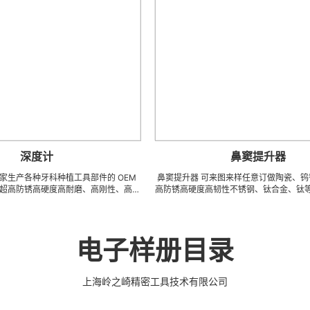
度计
鼻窦提升器
种牙科种植工具部件的 OEM
鼻窦提升器 可来图来样任意订做陶瓷、钨钢、钻石
高硬度高耐磨、高刚性、高抗
高防锈高硬度高韧性不锈钢、钛合金、钛等系列 CNC
钛合金等高精密、超细、超
密刀模具、成型治具、钎焊工夹具、耐磨零附件、高
进综合的生产体系，具备各种
配件 (3DX 技术 ) 成型超硬、超精研磨。 可在微细
现高效率，低成本的应用。
长、超薄、超耐磨、耐冲击、高精密度、组合成 型
术工具。 有大量现货，亦可
工，具有完美的刃口品质和高可至士 0.0005mm( 
电子样册目录
种植工具部件，而且性价比很
0.5um) 的尺寸公差，实现高效率、低成本的应用
。
上海岭之崎精密工具技术有限公司