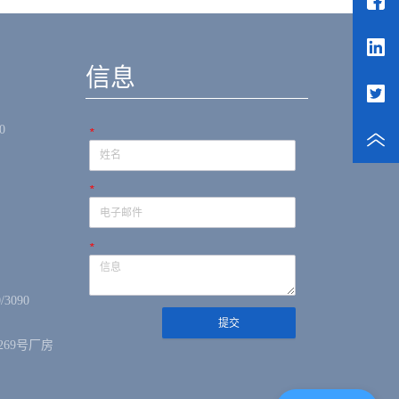
信息
0
*
*
*
/3090
提交
69号厂房