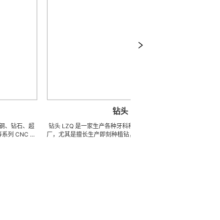
钻头
板
、超
钻头 LZQ 是一家生产各种牙科种植钻头的 OEM 代工工
板手/扭力扳手/
 精
厂，尤其是擅长生产即刻种植钻，骨致密化钻系列，种植
具部件的OE
精密
体截骨术制备钻 / 锉，麻花钻，锥度钻，先锋钻，林德曼
磨、高刚性、高
、超
钻，皮质骨钻，止停钻，直钻，数字种植导钻，成型钻，
精密、超细、超
的加
硬骨钻，攻丝钻，平骨钻， 2 刃钻， 3 刃钻，不锈钢钻
体系，具备各种
±
头和陶瓷钻头，等等。我们也可以为客户生产成套手术工
成本的应用。 
。
具。 我们使用不锈钢材料。 我们可以根据客户提供的任
量现货，亦可来
意图纸或者样品来生产任何牙科种植钻头，而且性价比很
高。