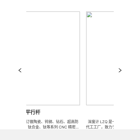
平行杆
深度计
来图来样任意订做陶瓷、钨钢、钻石、超高防
深度计 LZQ 是一家生产各种牙科种
性不锈钢、钛合金、钛等系列 CNC 精密刀
代工工厂，致力于超高防锈高硬度高
治具、钎焊工夹具、耐磨零附件、高精密配件
冲击、高韧性不锈钢、钛、钛合金
术 ) 成型超硬、超精研磨。 可在微细、超长、超
长、超硬加工成型。拥有先进综合的