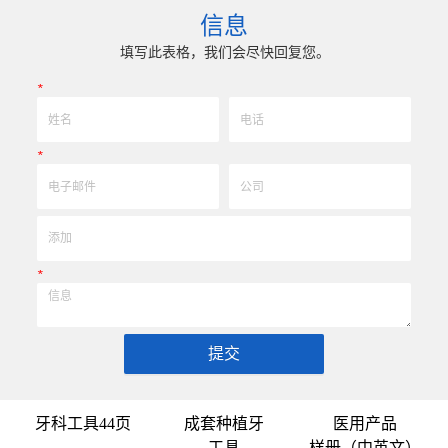
、耐冲击、高精密度、组合成 型的加工，具
精密技术生产加工能力，实现高效
信息
质和高可至士 0.0005mm( ± 0.5um) 的
我们专业为客户生产成套手术工具。
公差，实现高效率、低成本的应用。
来图来样任意定制各种牙科种植工具
填写此表格，我们会尽快回复您。
高。
*
*
*
提交
牙科工具44页
成套种植牙
医用产品
工具
样册（中英文）