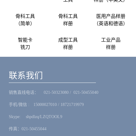
骨科工具
骨科工具
医用产品样册
（简单）
样册
（英语和德语）
智能卡
成型工具
工业产品
铣刀
样册
样册
联系我们
销售直线电话：ㅤ 021-50323080 / 021-50455040
手机/微信 :ㅤ15000027010 / 18721719979
Skype: ㅤshpdlzq/LZQTOOL9
传真：021-50455044