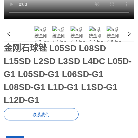
金刚石球锉 L05SD L08SD
L15SD L2SD L3SD L4DC L05D-
G1 L05SD-G1 L06SD-G1
L08SD-G1 L1D-G1 L1SD-G1
L12D-G1
联系我们