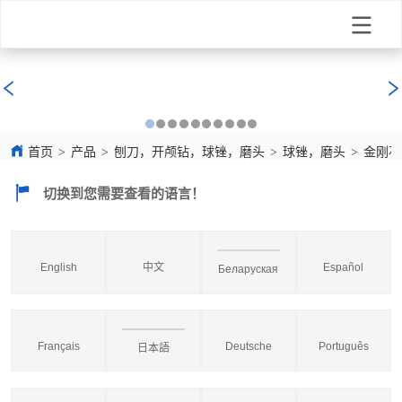
首页
>
产品
>
刨刀，开颅钻，球锉，磨头
>
球锉，磨头
>
金刚石球锉
切换到您需要查看的语言！
English
中文
Español
Беларуская
Français
Deutsche
Português
日本語