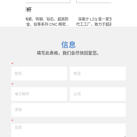
平行杆
深度计
样任意订做陶瓷、钨钢、钻石、超高防
深度计 LZQ 是一家生产各种牙科种植工具
钢、钛合金、钛等系列 CNC 精密刀
代工工厂，致力于超高防锈高硬度高耐磨、
钎焊工夹具、耐磨零附件、高精密配件
冲击、高韧性不锈钢、钛、钛合金等高精
成型超硬、超精研磨。 可在微细、超长、超
长、超硬加工成型。拥有先进综合的生产体
击、高精密度、组合成 型的加工，具
精密技术生产加工能力，实现高效率，低
信息
至士 0.0005mm( ± 0.5um) 的
我们专业为客户生产成套手术工具。 有大
实现高效率、低成本的应用。
来图来样任意定制各种牙科种植工具部件，
填写此表格，我们会尽快回复您。
高。
*
*
*