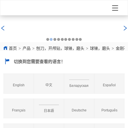
首页
>
产品
>
刨刀，开颅钻，球锉，磨头
>
球锉，磨头
>
金刚石锉长
切换到您需要查看的语言！
English
中文
Español
Беларуская
Français
Deutsche
Português
日本語