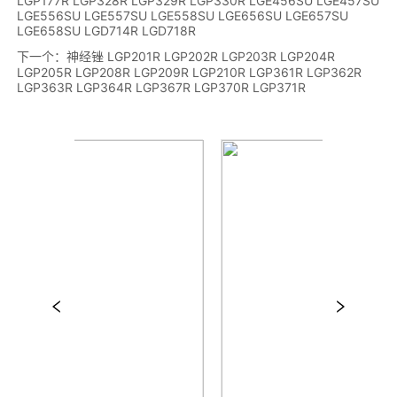
LGP177R LGP328R LGP329R LGP330R LGE456SU LGE457SU
LGE556SU LGE557SU LGE558SU LGE656SU LGE657SU
LGE658SU LGD714R LGD718R
下一个：
神经锉 LGP201R LGP202R LGP203R LGP204R
LGP205R LGP208R LGP209R LGP210R LGP361R LGP362R
LGP363R LGP364R LGP367R LGP370R LGP371R