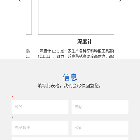
深度计
钻石、超高防
深度计 LZQ 是一家生产各种牙科种植工具部件的 OEM
鼻窦
CNC 精密刀
代工工厂，致力于超高防锈高硬度高耐磨、高刚性、高抗
高防锈
、高精密配件
冲击、高韧性不锈钢、钛、钛合金等高精密、超细、超
密刀模
在微细、超长、超
长、超硬加工成型。拥有先进综合的生产体系，具备各种
配件 
型的加工，具
精密技术生产加工能力，实现高效率，低成本的应用。
长、
信息
0.5um) 的
我们专业为客户生产成套手术工具。 有大量现货，亦可
工，
应用。
来图来样任意定制各种牙科种植工具部件，而且性价比很
0.
填写此表格，我们会尽快回复您。
高。
*
*