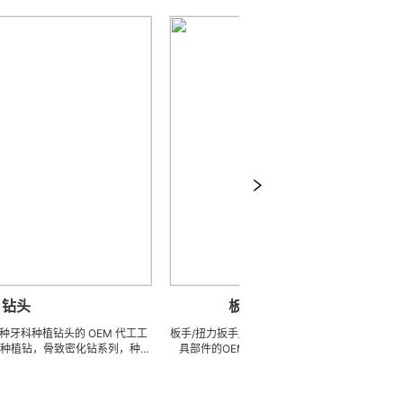
板手/扭力扳手/牙科板手
植钻头的 OEM 代工工
板手/扭力扳手/牙科板手 LZQ是一家生产各种牙科种植工
骨致密化钻系列，种植
具部件的OEM代工工厂，致力于超高防锈高硬度高耐
锥度钻，先锋钻，林德曼
磨、高刚性、高抗冲击、高韧性不锈钢、钛、钛合金等高
字种植导钻，成型钻，
精密、超细、超长、超硬加工成型。拥有先进综合的生产
， 3 刃钻，不锈钢钻
体系，具备各种精密技术生产加工能力，实现高效率，低