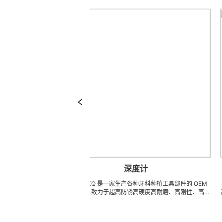
深度计
石、超高防
深度计 LZQ 是一家生产各种牙科种植工具部件的 OEM
鼻窦提升
C 精密刀
代工工厂，致力于超高防锈高硬度高耐磨、高刚性、高抗
高防锈高
高精密配件
冲击、高韧性不锈钢、钛、钛合金等高精密、超细、超
密刀模具
细、超长、超
长、超硬加工成型。拥有先进综合的生产体系，具备各种
配件 (3
的加工，具
精密技术生产加工能力，实现高效率，低成本的应用。
长、超薄