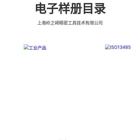
完美的刃口品质和高可至士 0.0005mm( ±
头和陶瓷钻头，等等。我们也可以
电子样册目录
um) 的尺寸公差，实现高效率、低成本的应用。
具。 我们使用不锈钢材料。 我
意图纸或者样品来生产任何牙科种
高。
上海岭之崎精密工具技术有限公司