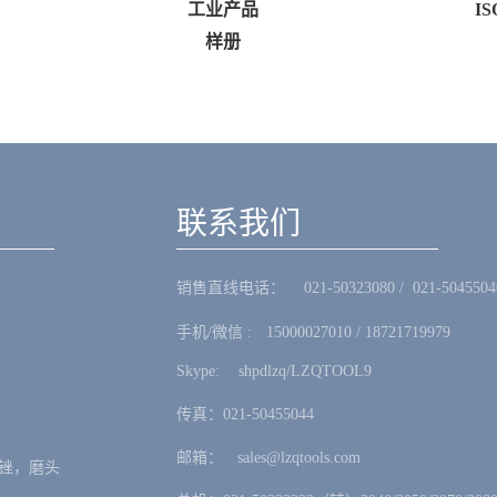
工业产品
ISO134
样册
联系我们
销售直线电话：ㅤ 021-50323080 / 021-5045504
手机/微信 :ㅤ15000027010 / 18721719979
Skype: ㅤshpdlzq/LZQTOOL9
传真：021-50455044
邮箱：ㅤsales@lzqtools.com
锉，磨头