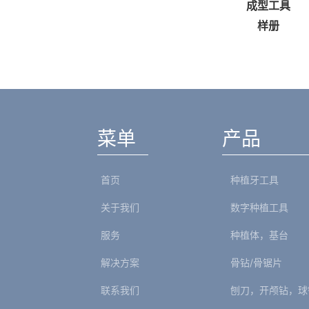
智能卡
成型工具
铣刀
样册
菜单
产品
首页
种植牙工具
关于我们
数字种植工具
服务
种植体，基台
解决方案
骨钻/骨锯片
联系我们
刨刀，开颅钻，球