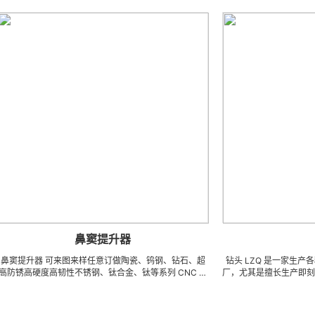
鼻窦提升器
钻头
器 可来图来样任意订做陶瓷、钨钢、钻石、超
钻头 LZQ 是一家生产各种牙科种
硬度高韧性不锈钢、钛合金、钛等系列 CNC 精
厂，尤其是擅长生产即刻种植钻，
、成型治具、钎焊工夹具、耐磨零附件、高精密
体截骨术制备钻 / 锉，麻花钻，
DX 技术 ) 成型超硬、超精研磨。 可在微细、超
钻，皮质骨钻，止停钻，直钻，数
、超耐磨、耐冲击、高精密度、组合成 型的加
硬骨钻，攻丝钻，平骨钻， 2 刃钻