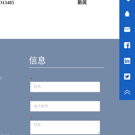
85
新闻
信息
0
*
*
*