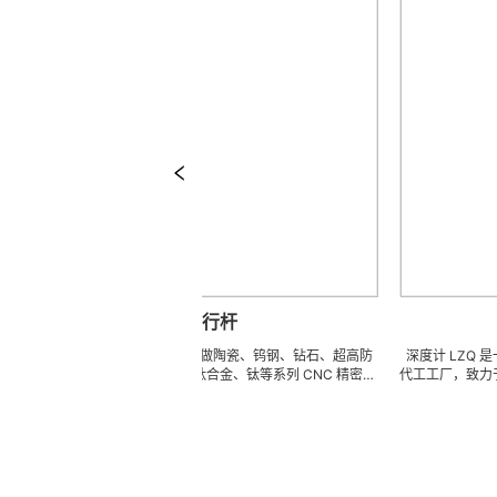
平行杆
平行杆 可来图来样任意订做陶瓷、钨钢、钻石、超高防
深度计 LZQ 是一家生
锈高硬度高韧性不锈钢、钛合金、钛等系列 CNC 精密刀
代工工厂，致力于超高防
模具、成型治具、钎焊工夹具、耐磨零附件、高精密配件
冲击、高韧性不锈钢、钛
(3DX 技术 ) 成型超硬、超精研磨。 可在微细、超长、超
长、超硬加工成型。拥有
薄、超耐磨、耐冲击、高精密度、组合成 型的加工，具
精密技术生产加工能力，
有完美的刃口品质和高可至士 0.0005mm( ± 0.5um) 的
我们专业为客户生产成套
尺寸公差，实现高效率、低成本的应用。
来图来样任意定制各种牙