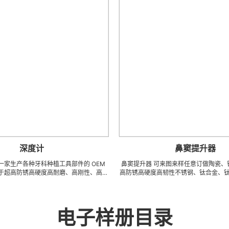
深度计
鼻窦提升器
产各种牙科种植工具部件的 OEM
鼻窦提升器 可来图来样任意订做陶瓷、钨钢、钻
锈高硬度高耐磨、高刚性、高抗
高防锈高硬度高韧性不锈钢、钛合金、钛等系列 CN
、钛合金等高精密、超细、超
密刀模具、成型治具、钎焊工夹具、耐磨零附件、
先进综合的生产体系，具备各种
配件 (3DX 技术 ) 成型超硬、超精研磨。 可在微
实现高效率，低成本的应用。
长、超薄、超耐磨、耐冲击、高精密度、组合成 
手术工具。 有大量现货，亦可
工，具有完美的刃口品质和高可至士 0.0005mm
电子样册目录
科种植工具部件，而且性价比很
0.5um) 的尺寸公差，实现高效率、低成本的应
高。