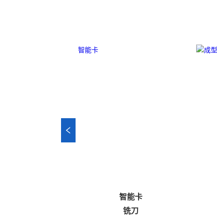
样册
智能卡
德语）
铣刀