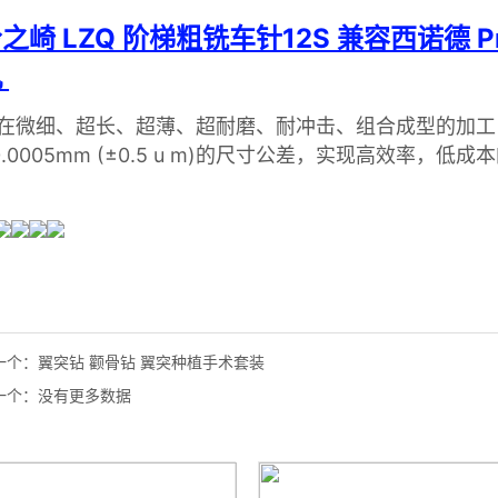
一个：
翼突钻 颧骨钻 翼突种植手术套装
一个：
没有更多数据