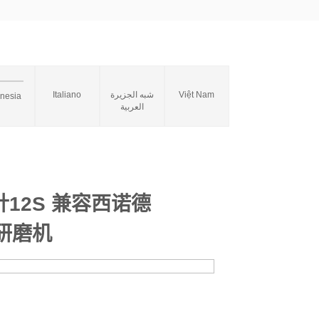
Italiano
شبه الجزيرة
Việt Nam
onesia
العربية
针12S 兼容西诺德
科研磨机