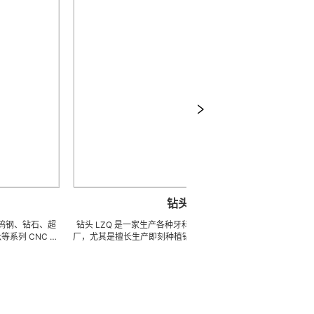
钻头
石、超
钻头 LZQ 是一家生产各种牙科种植钻头的 OEM 代工工
板手/扭力扳
C 精
厂，尤其是擅长生产即刻种植钻，骨致密化钻系列，种植
具部件的O
高精密
体截骨术制备钻 / 锉，麻花钻，锥度钻，先锋钻，林德曼
磨、高刚性、
细、超
钻，皮质骨钻，止停钻，直钻，数字种植导钻，成型钻，
精密、超细、
型的加
硬骨钻，攻丝钻，平骨钻， 2 刃钻， 3 刃钻，不锈钢钻
体系，具备各
( ±
头和陶瓷钻头，等等。我们也可以为客户生产成套手术工
成本的应用。
用。
具。 我们使用不锈钢材料。 我们可以根据客户提供的任
量现货，亦可
意图纸或者样品来生产任何牙科种植钻头，而且性价比很