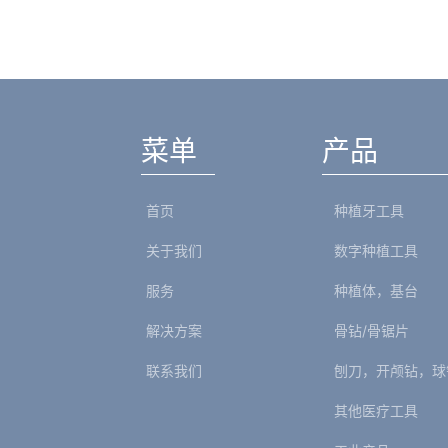
菜单
产品
首页
种植牙工具
关于我们
数字种植工具
服务
种植体，基台
解决方案
骨钻/骨锯片
联系我们
刨刀，开颅钻，球
其他医疗工具