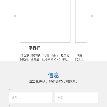
平行杆
深
杆 可来图来样任意订做陶瓷、钨钢、钻石、超高防
深度计 LZQ 是一家生产各
硬度高韧性不锈钢、钛合金、钛等系列 CNC 精密刀
代工工厂，致力于超高防锈高
、成型治具、钎焊工夹具、耐磨零附件、高精密配件
冲击、高韧性不锈钢、钛、
DX 技术 ) 成型超硬、超精研磨。 可在微细、超长、超
长、超硬加工成型。拥有先进
超耐磨、耐冲击、高精密度、组合成 型的加工，具
精密技术生产加工能力，实
信息
美的刃口品质和高可至士 0.0005mm( ± 0.5um) 的
我们专业为客户生产成套手术
尺寸公差，实现高效率、低成本的应用。
来图来样任意定制各种牙科种
填写此表格，我们会尽快回复您。
高
*
*