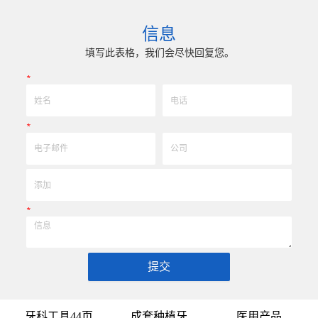
) 成型超硬、超精研磨。 可在微细、超长、超
长、超硬加工成型。拥有先进综合的生
冲击、高精密度、组合成 型的加工，具
精密技术生产加工能力，实现高效率，
信息
高可至士 0.0005mm( ± 0.5um) 的
我们专业为客户生产成套手术工具。 有
差，实现高效率、低成本的应用。
来图来样任意定制各种牙科种植工具部
填写此表格，我们会尽快回复您。
高。
*
*
*
提交
牙科工具44页
成套种植牙
医用产品