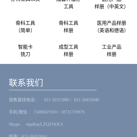
工具
样册（中英文）
骨科工具
骨科工具
医用产品样册
（简单）
样册
（英语和德语）
智能卡
成型工具
工业产品
铣刀
样册
样册
联系我们
销售直线电话：ㅤ 021-50323080 / 021-50455040
手机/微信 :ㅤ15000027010 / 18721719979
Skype: ㅤshpdlzq/LZQTOOL9
传真：021-50455044