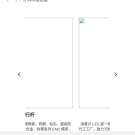
平行杆
深度计
来样任意订做陶瓷、钨钢、钻石、超高防
深度计 LZQ 是一家生产各种牙科种植工
不锈钢、钛合金、钛等系列 CNC 精密刀
代工工厂，致力于超高防锈高硬度高耐
、钎焊工夹具、耐磨零附件、高精密配件
冲击、高韧性不锈钢、钛、钛合金等高