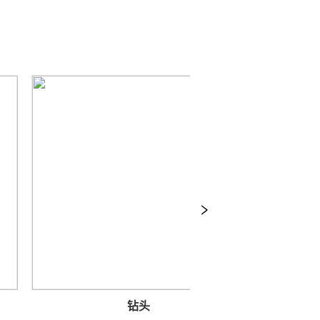
钻头
板手/扭力