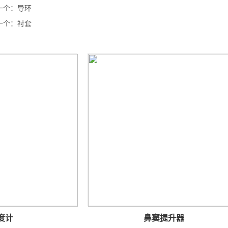
一个：
导环
一个：
衬套
鼻窦提升器