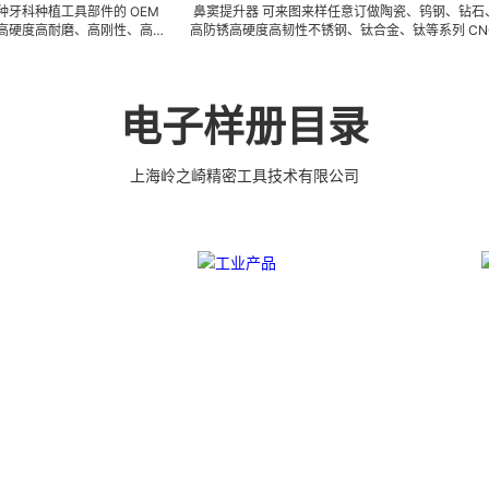
工具部件的 OEM
鼻窦提升器 可来图来样任意订做陶瓷、钨钢、钻石、超
钻
磨、高刚性、高抗
高防锈高硬度高韧性不锈钢、钛合金、钛等系列 CNC 精
厂
高精密、超细、超
密刀模具、成型治具、钎焊工夹具、耐磨零附件、高精密
体
产体系，具备各种
配件 (3DX 技术 ) 成型超硬、超精研磨。 可在微细、超
钻
，低成本的应用。
长、超薄、超耐磨、耐冲击、高精密度、组合成 型的加
硬
有大量现货，亦可
工，具有完美的刃口品质和高可至士 0.0005mm( ±
头
电子样册目录
件，而且性价比很
0.5um) 的尺寸公差，实现高效率、低成本的应用。
具
意
上海岭之崎精密工具技术有限公司