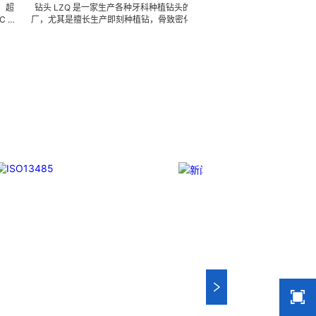
头 LZQ 是一家生产各种牙科种植钻头的 OEM 代工工
板手/扭力扳手/牙科板手 
，尤其是擅长生产即刻种植钻，骨致密化钻系列，种植
具部件的OEM代工工厂
截骨术制备钻 / 锉，麻花钻，锥度钻，先锋钻，林德曼
磨、高刚性、高抗冲击、
，皮质骨钻，止停钻，直钻，数字种植导钻，成型钻，
精密、超细、超长、超硬
骨钻，攻丝钻，平骨钻， 2 刃钻， 3 刃钻，不锈钢钻
体系，具备各种精密技术
和陶瓷钻头，等等。我们也可以为客户生产成套手术工
成本的应用。 我们专业为
。 我们使用不锈钢材料。 我们可以根据客户提供的任
量现货，亦可来图来样任
图纸或者样品来生产任何牙科种植钻头，而且性价比很
而且性
高。