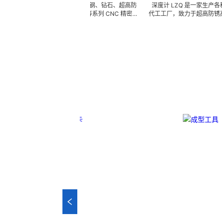
图来样任意订做陶瓷、钨钢、钻石、超高防
深度计 LZQ 是一家生产各种牙科种植
不锈钢、钛合金、钛等系列 CNC 精密刀
代工工厂，致力于超高防锈高硬度高耐
具、钎焊工夹具、耐磨零附件、高精密配件
冲击、高韧性不锈钢、钛、钛合金等
 ) 成型超硬、超精研磨。 可在微细、超长、超
长、超硬加工成型。拥有先进综合的生
耐冲击、高精密度、组合成 型的加工，具
精密技术生产加工能力，实现高效率
和高可至士 0.0005mm( ± 0.5um) 的
我们专业为客户生产成套手术工具。 
差，实现高效率、低成本的应用。
来图来样任意定制各种牙科种植工具部
高。