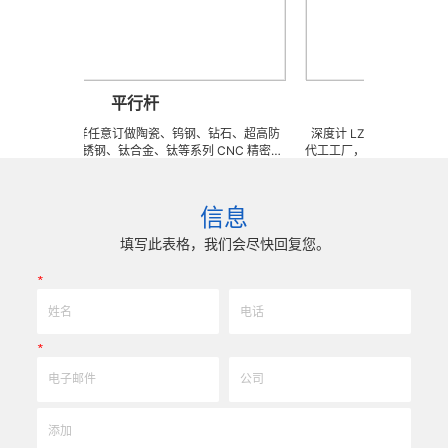
平行杆
深度
 可来图来样任意订做陶瓷、钨钢、钻石、超高防
深度计 LZQ 是一家生产各种
度高韧性不锈钢、钛合金、钛等系列 CNC 精密刀
代工工厂，致力于超高防锈高硬
成型治具、钎焊工夹具、耐磨零附件、高精密配件
冲击、高韧性不锈钢、钛、钛
 技术 ) 成型超硬、超精研磨。 可在微细、超长、超
长、超硬加工成型。拥有先进综
耐磨、耐冲击、高精密度、组合成 型的加工，具
精密技术生产加工能力，实现
信息
刃口品质和高可至士 0.0005mm( ± 0.5um) 的
我们专业为客户生产成套手术工
尺寸公差，实现高效率、低成本的应用。
来图来样任意定制各种牙科种植
填写此表格，我们会尽快回复您。
高。
*
*