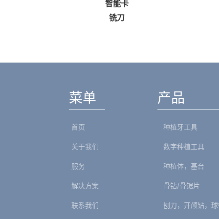
智能卡
成
铣刀
菜单
产品
首页
种植牙工具
关于我们
数字种植工具
服务
种植体，基台
解决方案
骨钻/骨锯片
联系我们
刨刀，开颅钻，球