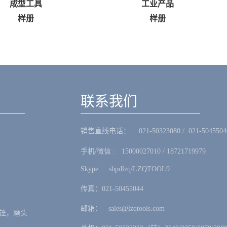
型工具
工业产品
样册
样册
联系我们
销售直线电话：ㅤ 021-50323080 / 021-5045504
手机/微信 :ㅤ15000027010 / 18721719979
Skype: ㅤshpdlzq/LZQTOOL9
传真：021-50455044
邮箱：ㅤsales@lzqtools.com
锉，磨头