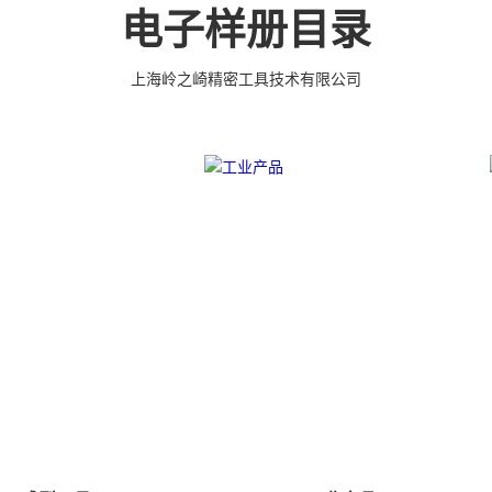
 有大量现货，亦可
工，具有完美的刃口品质和高可至士 0.0005mm( ±
电子样册目录
部件，而且性价比很
0.5um) 的尺寸公差，实现高效率、低成本的应用。
上海岭之崎精密工具技术有限公司