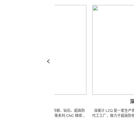
平行杆
深度计
来图来样任意订做陶瓷、钨钢、钻石、超高防
深度计 LZQ 是一家生产各种牙科种
性不锈钢、钛合金、钛等系列 CNC 精密刀
代工工厂，致力于超高防锈高硬度高
治具、钎焊工夹具、耐磨零附件、高精密配件
冲击、高韧性不锈钢、钛、钛合金等
 ) 成型超硬、超精研磨。 可在微细、超长、超
长、超硬加工成型。拥有先进综合的
、耐冲击、高精密度、组合成 型的加工，具
精密技术生产加工能力，实现高效率