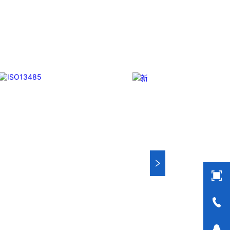
头和陶瓷钻头，等等。我们也可以为客户生产成套手术工
成本的应用。 我们专业
具。 我们使用不锈钢材料。 我们可以根据客户提供的任
量现货，亦可来图来样任
意图纸或者样品来生产任何牙科种植钻头，而且性价比很
而且
高。