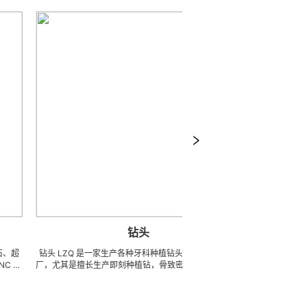
钻头
板手/扭
钻头 LZQ 是一家生产各种牙科种植钻头的 OEM 代工工
板手/扭力扳手/牙科板手
厂，尤其是擅长生产即刻种植钻，骨致密化钻系列，种植
具部件的OEM代工工
体截骨术制备钻 / 锉，麻花钻，锥度钻，先锋钻，林德曼
磨、高刚性、高抗冲击、
钻，皮质骨钻，止停钻，直钻，数字种植导钻，成型钻，
精密、超细、超长、超硬
硬骨钻，攻丝钻，平骨钻， 2 刃钻， 3 刃钻，不锈钢钻
体系，具备各种精密技术