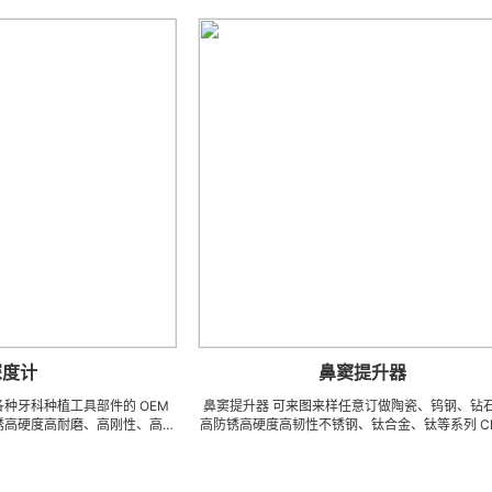
鼻窦提升器
植工具部件的 OEM
鼻窦提升器 可来图来样任意订做陶瓷、钨钢、钻石、超
耐磨、高刚性、高抗
高防锈高硬度高韧性不锈钢、钛合金、钛等系列 CNC 精
高精密、超细、超
密刀模具、成型治具、钎焊工夹具、耐磨零附件、高精密
生产体系，具备各种
配件 (3DX 技术 ) 成型超硬、超精研磨。 可在微细、超
，低成本的应用。
长、超薄、超耐磨、耐冲击、高精密度、组合成 型的加