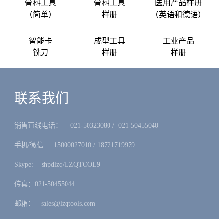
骨科工具
骨科工具
医用产品样册
（简单）
样册
（英语和德语）
智能卡
成型工具
工业产品
铣刀
样册
样册
联系我们
销售直线电话：ㅤ 021-50323080 / 021-50455040
手机/微信 :ㅤ15000027010 / 18721719979
Skype: ㅤshpdlzq/LZQTOOL9
传真：021-50455044
邮箱：ㅤsales@lzqtools.com