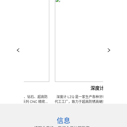
行杆
深度计
做陶瓷、钨钢、钻石、超高防
深度计 LZQ 是一家生产各种牙科种植工具部件的 O
金、钛等系列 CNC 精密刀
代工工厂，致力于超高防锈高硬度高耐磨、高刚性、
具、耐磨零附件、高精密配件
冲击、高韧性不锈钢、钛、钛合金等高精密、超细、
超精研磨。 可在微细、超长、超
长、超硬加工成型。拥有先进综合的生产体系，具备
密度、组合成 型的加工，具
精密技术生产加工能力，实现高效率，低成本的应用
信息
005mm( ± 0.5um) 的
我们专业为客户生产成套手术工具。 有大量现货，
率、低成本的应用。
来图来样任意定制各种牙科种植工具部件，而且性价