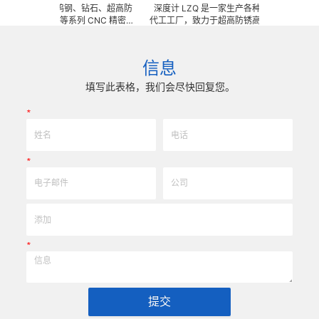
订做陶瓷、钨钢、钻石、超高防
深度计 LZQ 是一家生产各种牙科种植工具部件的 
合金、钛等系列 CNC 精密刀
代工工厂，致力于超高防锈高硬度高耐磨、高刚性
夹具、耐磨零附件、高精密配件
冲击、高韧性不锈钢、钛、钛合金等高精密、超细
、超精研磨。 可在微细、超长、超
长、超硬加工成型。拥有先进综合的生产体系，具
精密度、组合成 型的加工，具
精密技术生产加工能力，实现高效率，低成本的应
信息
0005mm( ± 0.5um) 的
我们专业为客户生产成套手术工具。 有大量现货
效率、低成本的应用。
来图来样任意定制各种牙科种植工具部件，而且性
填写此表格，我们会尽快回复您。
高。
*
*
*
提交