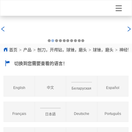
首页
>
产品
>
刨刀，开颅钻，球锉，磨头
>
球锉，磨头
>
神经锉 L
切换到您需要查看的语言！
English
中文
Español
Беларуская
Français
Deutsche
Português
日本語