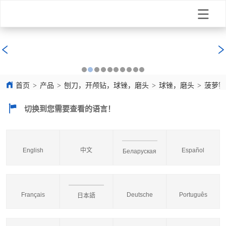
首页
>
产品
>
刨刀，开颅钻，球锉，磨头
>
球锉，磨头
>
菠萝钻
切换到您需要查看的语言！
English
中文
Español
Беларуская
Français
Deutsche
Português
日本語