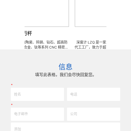
平行杆
深度计
来样任意订做陶瓷、钨钢、钻石、超高防
深度计 LZQ 是一家生产各种牙科种植工
锈钢、钛合金、钛等系列 CNC 精密刀
代工工厂，致力于超高防锈高硬度高耐磨
、钎焊工夹具、耐磨零附件、高精密配件
冲击、高韧性不锈钢、钛、钛合金等高
 成型超硬、超精研磨。 可在微细、超长、超
长、超硬加工成型。拥有先进综合的生产
冲击、高精密度、组合成 型的加工，具
精密技术生产加工能力，实现高效率，
信息
可至士 0.0005mm( ± 0.5um) 的
我们专业为客户生产成套手术工具。 有
，实现高效率、低成本的应用。
来图来样任意定制各种牙科种植工具部件
填写此表格，我们会尽快回复您。
高。
*
*