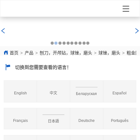
首页
>
产品
>
刨刀，开颅钻，球锉，磨头
>
球锉，磨头
>
粗金刚石锉
切换到您需要查看的语言！
English
中文
Español
Беларуская
Français
Deutsche
Português
日本語