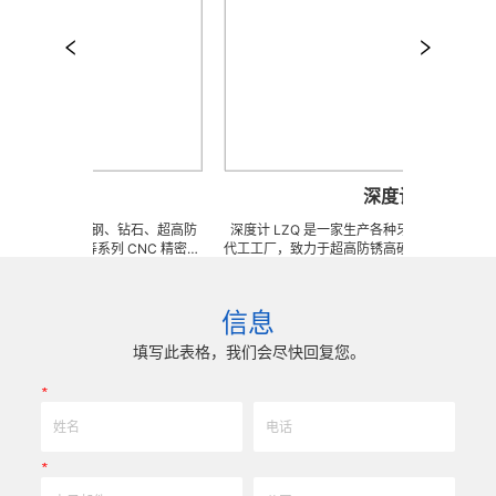
行杆
深度计
做陶瓷、钨钢、钻石、超高防
深度计 LZQ 是一家生产各种牙科种植工具部件的 O
金、钛等系列 CNC 精密刀
代工工厂，致力于超高防锈高硬度高耐磨、高刚性
具、耐磨零附件、高精密配件
冲击、高韧性不锈钢、钛、钛合金等高精密、超细
、超精研磨。 可在微细、超长、超
长、超硬加工成型。拥有先进综合的生产体系，具
密度、组合成 型的加工，具
精密技术生产加工能力，实现高效率，低成本的应
信息
0005mm( ± 0.5um) 的
我们专业为客户生产成套手术工具。 有大量现货，
效率、低成本的应用。
来图来样任意定制各种牙科种植工具部件，而且性
填写此表格，我们会尽快回复您。
高。
*
*