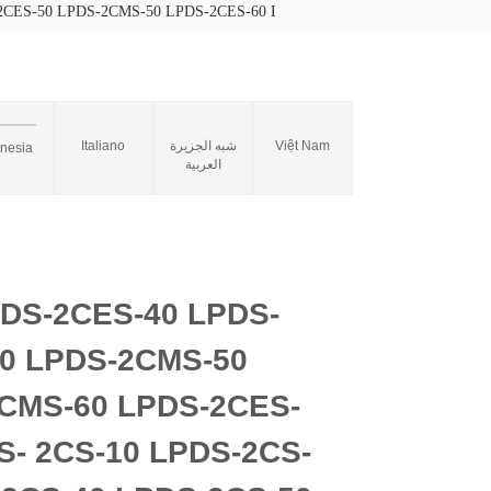
ES-50 LPDS-2CMS-50 LPDS-2CES-60 LPDS-2CMS-60 LPDS-2CES-70 LP
Italiano
شبه الجزيرة
Việt Nam
onesia
العربية
DS-2CES-40 LPDS-
0 LPDS-2CMS-50
CMS-60 LPDS-2CES-
S- 2CS-10 LPDS-2CS-