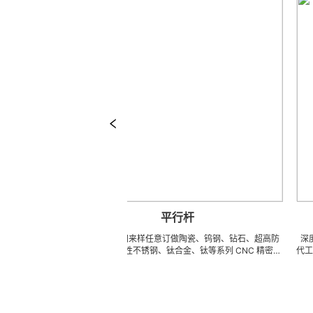
平行杆
类、形
平行杆 可来图来样任意订做陶瓷、钨钢、钻石、超高防
深度计 LZ
址，来电
锈高硬度高韧性不锈钢、钛合金、钛等系列 CNC 精密刀
代工工厂，致
金额）
模具、成型治具、钎焊工夹具、耐磨零附件、高精密配件
冲击、高韧
(3DX 技术 ) 成型超硬、超精研磨。 可在微细、超长、超
长、超硬加工
 ……
薄、超耐磨、耐冲击、高精密度、组合成 型的加工，具
精密技术生
有完美的刃口品质和高可至士 0.0005mm( ± 0.5um) 的
我们专业为客
尺寸公差，实现高效率、低成本的应用。
来图来样任意