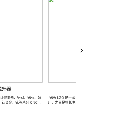
钻头
瓷、钨钢、钻石、超
钻头 LZQ 是一家生产各种牙科种植钻头的 OEM 代工工
等系列 CNC 精
厂，尤其是擅长生产即刻种植钻，骨致密化钻系列，种植
耐磨零附件、高精密
体截骨术制备钻 / 锉，麻花钻，锥度钻，先锋钻，林德曼
研磨。 可在微细、超
钻，皮质骨钻，止停钻，直钻，数字种植导钻，成型钻，
度、组合成 型的加
硬骨钻，攻丝钻，平骨钻， 2 刃钻， 3 刃钻，不锈钢钻
0005mm( ±
头和陶瓷钻头，等等。我们也可以为客户生产成套手术工
、低成本的应用。
具。 我们使用不锈钢材料。 我们可以根据客户提供的任