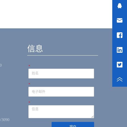
信息
0
*
*
*
/3090
提交