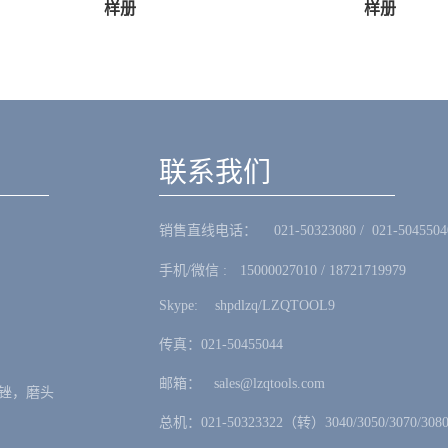
样册
样册
联系我们
销售直线电话：ㅤ 021-50323080 / 021-5045504
手机/微信 :ㅤ15000027010 / 18721719979
Skype: ㅤshpdlzq/LZQTOOL9
传真：021-50455044
邮箱：ㅤsales@lzqtools.com
锉，磨头
总机：021-50323322（转）3040/3050/3070/3080