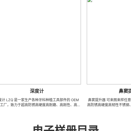
深度计
鼻窦提升器
Q 是一家生产各种牙科种植工具部件的 OEM
鼻窦提升器 可来图来样任意订做陶
力于超高防锈高硬度高耐磨、高刚性、高抗
高防锈高硬度高韧性不锈钢、钛合金、钛
性不锈钢、钛、钛合金等高精密、超细、超
密刀模具、成型治具、钎焊工夹具、
成型。拥有先进综合的生产体系，具备各种
配件 (3DX 技术 ) 成型超硬、超精
产加工能力，实现高效率，低成本的应用。
长、超薄、超耐磨、耐冲击、高精密
户生产成套手术工具。 有大量现货，亦可
工，具有完美的刃口品质和高可至士 0.
电子样册目录
定制各种牙科种植工具部件，而且性价比很
0.5um) 的尺寸公差，实现高效率