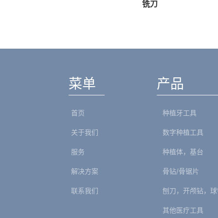
语和德语）
铣刀
菜单
产品
首页
种植牙工具
关于我们
数字种植工具
服务
种植体，基台
解决方案
骨钻/骨锯片
联系我们
刨刀，开颅钻，球
其他医疗工具