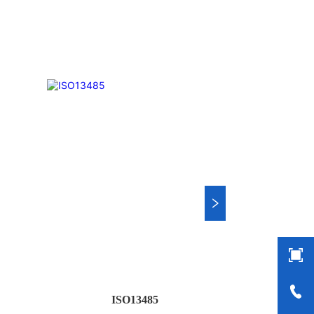
意图纸或者样品来生产任何牙科种植钻头，而且性价比很
高。
ISO13485
新闻