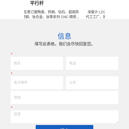
平行杆
深度计
 可来图来样任意订做陶瓷、钨钢、钻石、超高防
深度计 LZQ 是一家生产各种牙
高韧性不锈钢、钛合金、钛等系列 CNC 精密刀
代工工厂，致力于超高防锈高硬
型治具、钎焊工夹具、耐磨零附件、高精密配件
冲击、高韧性不锈钢、钛、钛合
 技术 ) 成型超硬、超精研磨。 可在微细、超长、超
长、超硬加工成型。拥有先进综
耐磨、耐冲击、高精密度、组合成 型的加工，具
精密技术生产加工能力，实现高
信息
口品质和高可至士 0.0005mm( ± 0.5um) 的
我们专业为客户生产成套手术工
尺寸公差，实现高效率、低成本的应用。
来图来样任意定制各种牙科种植
填写此表格，我们会尽快回复您。
高。
*
*
*